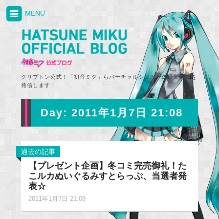
MENU
クリプトン公式！「初音ミク」らバーチャルシンガーの最新情報を
発信します！
Day:
2011年1月7日 21:08
過去の記事
【プレゼント企画】冬コミ完売御礼！た
こルカぬいぐるみすとらっぷ、当選者発
表☆
2011年1月7日 21:08