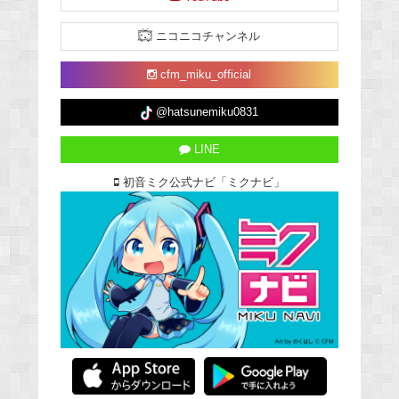
ニコニコチャンネル
cfm_miku_official
@hatsunemiku0831
LINE
初音ミク公式ナビ「ミクナビ」