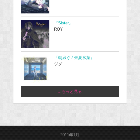
『Sister』
ROY
『朝凪ぐ / 朱夏氷菓』
ジグ
...もっと見る
2011年1月