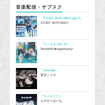
音楽配信・サブスク
『STUDY WITH MIKU part 6』
STUDY WITH MIKU
『ワンオポ VOL.22』
Wonderful★opportunity!
『ruminate』
藍宮ことの
『サイネリア』
かげぴーぼーる