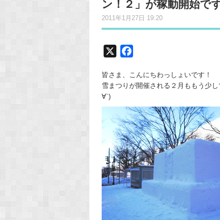
ン！２」が稼動開始で
2011年1月27日 19:20
X
F
a
皆さま、こんにちわっしょいです！
c
雪まつりが開催される２月ももう少し
e
∀`)
b
o
o
k