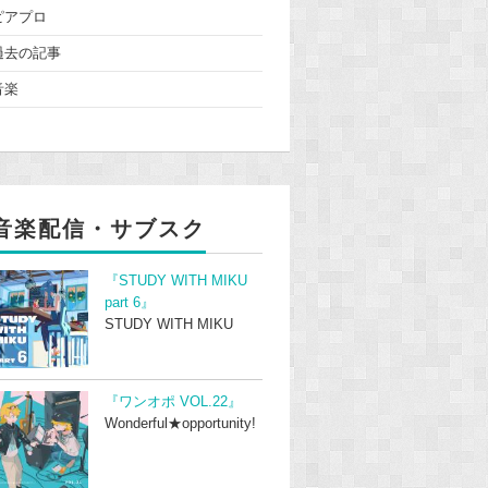
ピアプロ
過去の記事
音楽
音楽配信・サブスク
『STUDY WITH MIKU
part 6』
STUDY WITH MIKU
『ワンオポ VOL.22』
Wonderful★opportunity!