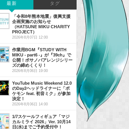
最新
タグ
「令和8年熊本地震」復興支援
企画実施のお知らせ
（HATSUNE MIKU CHARITY
PROJECT）
2026年8月07日 12:00
作業用BGM『STUDY WITH
MIKU - part6 -』が『39ch』で
公開！ボサノバアレンジシリー
ズの締めくくり！
2026年8月06日 19:00
YouTube Music Weekend 12.0
のDay2ヘッドライナーに「ポ
ケモン feat. 初音ミク」が参加
決定！
2026年8月06日 14:00
1/7スケールフィギュア「マジ
カルミライ 2026」Ver. 10月14
日(水)までご予約受付中！