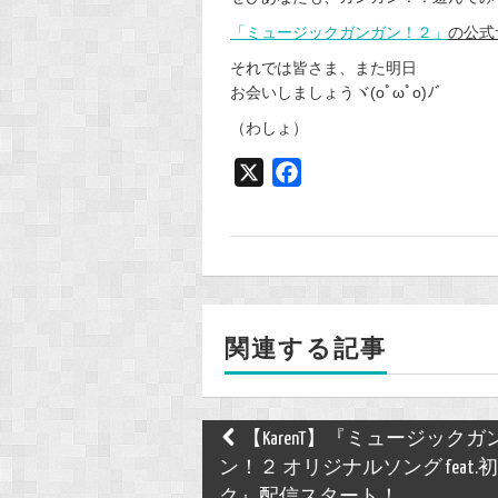
「ミュージックガンガン！２」
の公式
それでは皆さま、また明日
お会いしましょうヾ(oﾟωﾟo)ﾉﾞ
（わしょ）
X
F
a
c
e
b
o
関連する記事
o
k
Post
【KarenT】『ミュージックガ
navigation
ン！２ オリジナルソング feat.
ク』配信スタート！