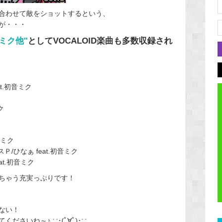
合わせて敵をショットするという、
が・・・
ミク他"
としてVOCALOID楽曲も多数収録され
at.初音ミク
ク
ク
音ミク
/ひなぁ feat.初音ミク
at.初音ミク
ちゃう充実っぷりです！
ない！
さいね～♪.∵･(ﾟ∀ﾟ)･∵.