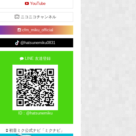
YouTube
ニコニコチャンネル
cfm_miku_official
@hatsunemiku0831
LINE 友達登録
ID：@hatsunemiku
初音ミク公式ナビ「ミクナビ」