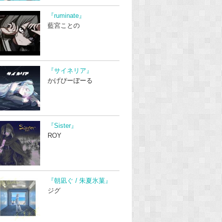
『ruminate』
藍宮ことの
『サイネリア』
かげぴーぼーる
『Sister』
ROY
『朝凪ぐ / 朱夏氷菓』
ジグ