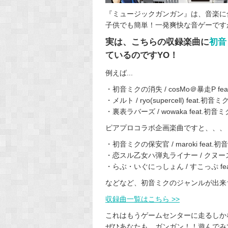
『ミュージックガンガン』は、音楽に
子供でも簡単！一発爽快な音ゲーです
実は、こちらの収録楽曲に
初音
ているのですYO！
例えば...
・初音ミクの消失 / cosMo＠暴走P fe
・メルト / ryo(supercell) feat.初音ミ
・裏表ラバーズ / wowaka feat.初音ミ
ピアプロコラボ企画楽曲ですと、、、
・初音ミクの保安官 / maroki feat.初
・恋スル乙女ハ弾丸ライナー / クヌースＰ
・らぶ・いぐにっしょん / すこっぷ fe
などなど、初音ミクのジャンルが出来
収録曲一覧はこちら >>
これはもうゲームセンターに走るしか
ぜひあなたも、ガンガン！！遊んでみてくだ