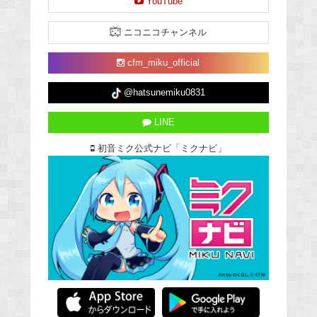
YouTube
ニコニコチャンネル
cfm_miku_official
@hatsunemiku0831
LINE
初音ミク公式ナビ「ミクナビ」