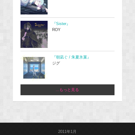
『Sister』
ROY
『朝凪ぐ / 朱夏氷菓』
ジグ
...もっと見る
2011年1月