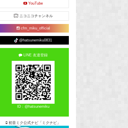
YouTube
ニコニコチャンネル
cfm_miku_official
@hatsunemiku0831
LINE 友達登録
ID：@hatsunemiku
初音ミク公式ナビ「ミクナビ」