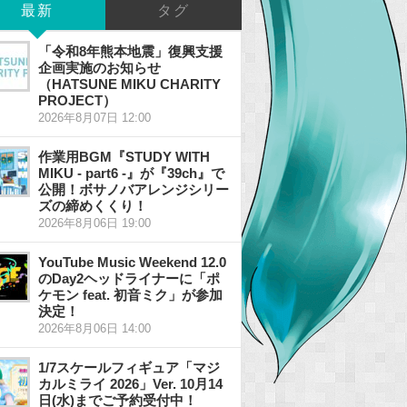
最新
タグ
「令和8年熊本地震」復興支援
企画実施のお知らせ
（HATSUNE MIKU CHARITY
PROJECT）
2026年8月07日 12:00
作業用BGM『STUDY WITH
MIKU - part6 -』が『39ch』で
公開！ボサノバアレンジシリー
ズの締めくくり！
2026年8月06日 19:00
YouTube Music Weekend 12.0
のDay2ヘッドライナーに「ポ
ケモン feat. 初音ミク」が参加
決定！
2026年8月06日 14:00
1/7スケールフィギュア「マジ
カルミライ 2026」Ver. 10月14
日(水)までご予約受付中！