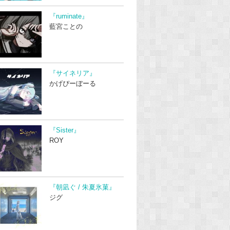
『ruminate』
藍宮ことの
『サイネリア』
かげぴーぼーる
『Sister』
ROY
『朝凪ぐ / 朱夏氷菓』
ジグ