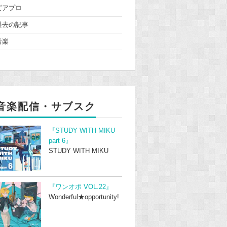
ピアプロ
過去の記事
音楽
音楽配信・サブスク
『STUDY WITH MIKU
part 6』
STUDY WITH MIKU
『ワンオポ VOL.22』
Wonderful★opportunity!