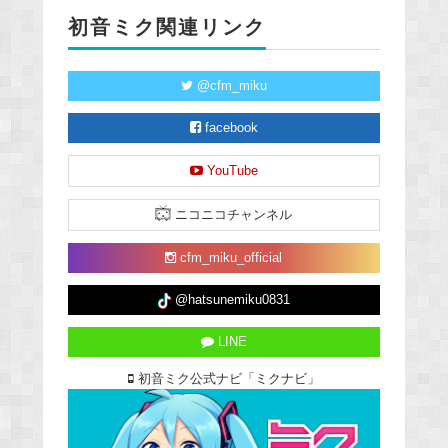
初音ミク関連リンク
@cfm_miku
facebook
YouTube
ニコニコチャンネル
cfm_miku_official
@hatsunemiku0831
LINE
初音ミク公式ナビ「ミクナビ」