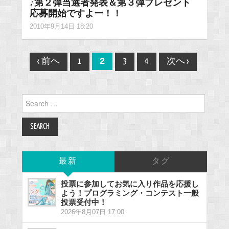
♪第２弾当選者発表＆第３弾プレゼント
応募開始ですよー！！
2010年9月14日 18:20
Post
2
‹ 前へ
1
3
4
次へ ›
navigation
Search
for:
最新
タグ
投票に参加してお気に入り作品を応援し
よう！プログラミング・コンテスト一般
投票受付中！
2026年8月07日 17:00