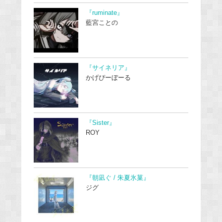
『ruminate』
藍宮ことの
『サイネリア』
かげぴーぼーる
『Sister』
ROY
『朝凪ぐ / 朱夏氷菓』
ジグ