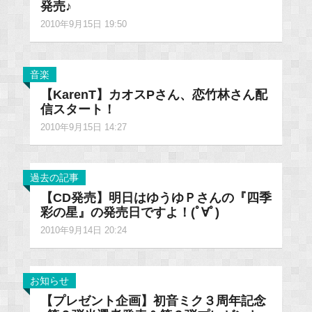
発売♪
2010年9月15日 19:50
音楽
【KarenT】カオスPさん、恋竹林さん配
信スタート！
2010年9月15日 14:27
過去の記事
【CD発売】明日はゆうゆＰさんの『四季
彩の星』の発売日ですよ！(ﾟ∀ﾟ)
2010年9月14日 20:24
お知らせ
【プレゼント企画】初音ミク３周年記念