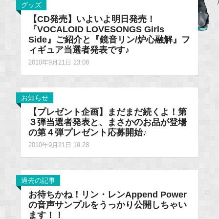
グッズ
【CD発売】いよいよ明日発売！
『VOCALOID LOVESONGS Girls
Side』ご紹介と『鏡音リン/炉心融解』フ
ィギュア当選者発表です♪
2010年9月21日 23:08
お知らせ
【プレゼント企画】まだまだ続くよ！第
３弾当選者発表と、まさかのお品が登場
の第４弾プレゼント応募開始♪
2010年9月21日 19:28
過去の記事
お待ちかね！リン・レンAppend Power
の音声サンプルをうっかり公開しちゃい
ます！！