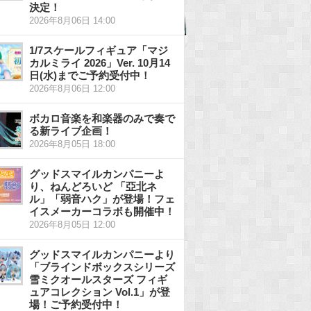
決定！
2026年8月06日 14:00
1/7スケールフィギュア「マジ
カルミライ 2026」Ver. 10月14
日(水)までご予約受付中！
2026年8月06日 12:00
ボカロ音楽を和楽器のみで奏で
る新ライブ企画！
2026年8月05日 18:00
グッドスマイルカンパニーよ
り、ねんどろいど 「亞北ネ
ル」「弱音ハク」が登場！フェ
イスメーカーコラボも開催中！
2026年8月05日 12:00
グッドスマイルカンパニーより
「ブラインドボックスシリーズ
雪ミクオールスターズ フィギ
ュアコレクション Vol.1」が登
場！ご予約受付中！