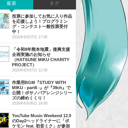
最新
タグ
投票に参加してお気に入り作品
を応援しよう！プログラミン
グ・コンテスト一般投票受付
中！
2026年8月07日 17:00
「令和8年熊本地震」復興支援
企画実施のお知らせ
（HATSUNE MIKU CHARITY
PROJECT）
2026年8月07日 12:00
作業用BGM『STUDY WITH
MIKU - part6 -』が『39ch』で
公開！ボサノバアレンジシリー
ズの締めくくり！
2026年8月06日 19:00
YouTube Music Weekend 12.0
のDay2ヘッドライナーに「ポ
ケモン feat. 初音ミク」が参加