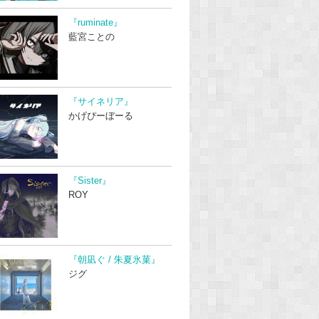
『ruminate』
藍宮ことの
『サイネリア』
かげぴーぼーる
『Sister』
ROY
『朝凪ぐ / 朱夏氷菓』
ジグ