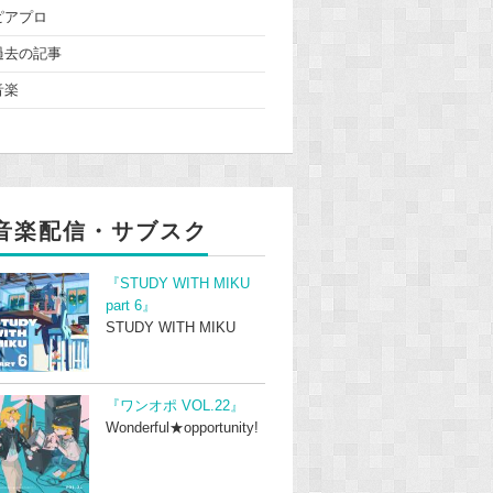
ピアプロ
過去の記事
音楽
音楽配信・サブスク
『STUDY WITH MIKU
part 6』
STUDY WITH MIKU
『ワンオポ VOL.22』
Wonderful★opportunity!