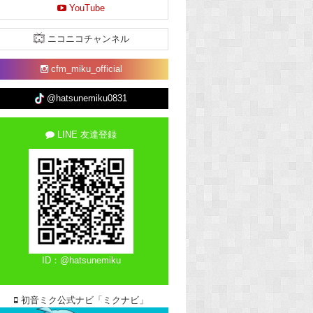
YouTube
ニコニコチャンネル
cfm_miku_official
@hatsunemiku0831
LINE 友達登録
ID：@hatsunemiku
初音ミク公式ナビ「ミクナビ」