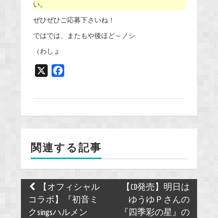
い。
ぜひぜひご応募下さいね！
ではでは、またもや後ほど～ノシ
（わしょ
X
F
a
c
e
b
o
関連する記事
o
k
Post
【オフィシャル
【CD発売】明日は
navigation
コラボ】『初音ミ
ゆうゆＰさんの
クsingsハルメン
『四季彩の星』の