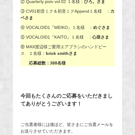
② Quarterly pixiv vol.02 １名様：
ひろ。さま
③ CV01初音ミク＆初音ミクAppend１名様 ：
カ
ベさま
④ VOCALOID1『MEIKO』１名様 ：
めぐさま
⑤ VOCALOID1『KAITO』１名様 ：
心亜さま
⑥ MAX渡辺様ご愛用エアブラシのハンドピー
ス １名様：
brick smithさま
応募総数：388名様
今回もたくさんのご応募をいただきまし
てありがとうございます！
ご当選者様には後ほど、皆さまにご当選メールを
お送りさせていただきます。