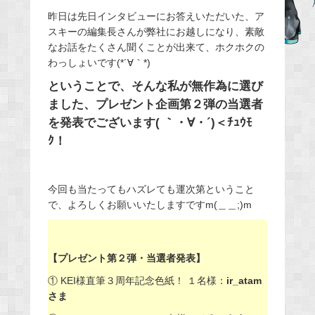
e
昨日は先日インタビューにお答えいただいた、ア
スキーの編集長さんが弊社にお越しになり、素敵
b
なお話をたくさん聞くことが出来て、ホクホクの
o
わっしょいです(*´∀｀*)
o
ということで、そんな私が無作為に選び
k
ました、プレゼント企画第２弾の当選者
を発表でございます( ｀・∀・´)＜ﾁｭｳﾓ
ｸ！
今回も当たってもハズレても運次第ということ
で、よろしくお願いいたしますですm(＿＿;)m
【プレゼント第２弾・当選者発表】
① KEI様直筆３周年記念色紙！ １名様：
ir_atam
さま