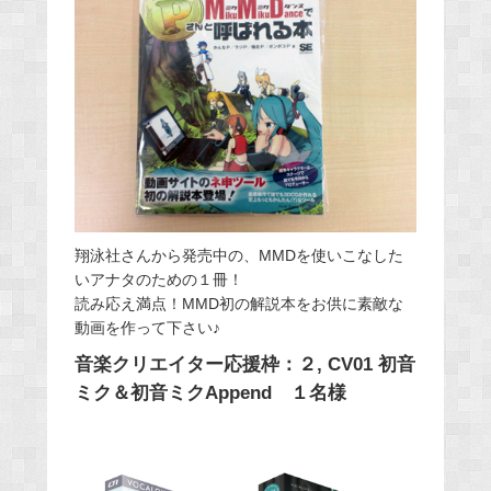
翔泳社さんから発売中の、MMDを使いこなした
いアナタのための１冊！
読み応え満点！MMD初の解説本をお供に素敵な
動画を作って下さい♪
音楽クリエイター応援枠：２, CV01 初音
ミク＆初音ミクAppend １名様