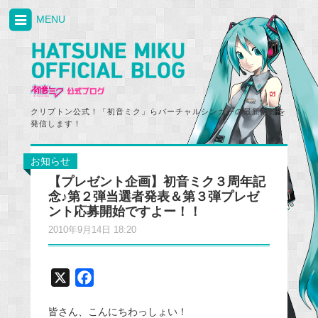
MENU
クリプトン公式！「初音ミク」らバーチャルシンガーの最新情報を
発信します！
お知らせ
【プレゼント企画】初音ミク３周年記
念♪第２弾当選者発表＆第３弾プレゼ
ント応募開始ですよー！！
2010年9月14日 18:20
X
F
a
皆さん、こんにちわっしょい！
c