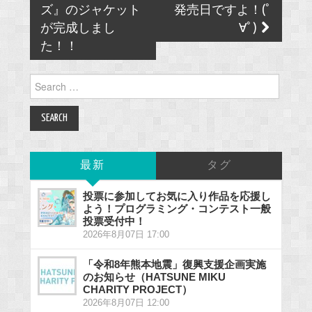
ズ』のジャケット
発売日ですよ！(ﾟ
が完成しまし
∀ﾟ)
た！！
Search
for:
最新
タグ
投票に参加してお気に入り作品を応援し
よう！プログラミング・コンテスト一般
投票受付中！
2026年8月07日 17:00
「令和8年熊本地震」復興支援企画実施
のお知らせ（HATSUNE MIKU
CHARITY PROJECT）
2026年8月07日 12:00