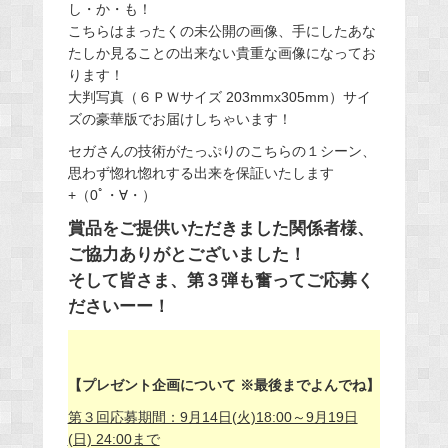
し・か・も！
こちらはまったくの未公開の画像、手にしたあな
たしか見ることの出来ない貴重な画像になってお
ります！
大判写真（６ＰＷサイズ 203mmx305mm）サイ
ズの豪華版でお届けしちゃいます！
セガさんの技術がたっぷりのこちらの１シーン、
思わず惚れ惚れする出来を保証いたします
+（0ﾟ・∀・）
賞品をご提供いただきました関係者様、
ご協力ありがとございました！
そして皆さま、第３弾も奮ってご応募く
ださいーー！
【プレゼント企画について ※最後までよんでね】
第３回応募期間：9月14日(火)18:00～9月19日
(日) 24:00まで