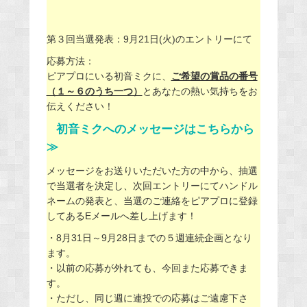
第３回当選発表：9月21日(火)のエントリーにて
応募方法：
ピアプロにいる初音ミクに、
ご希望の賞品の番号
（１～６のうち一つ）
とあなたの熱い気持ちをお
伝えください！
初音ミクへのメッセージはこちらから
≫
メッセージをお送りいただいた方の中から、抽選
で当選者を決定し、次回エントリーにてハンドル
ネームの発表と、当選のご連絡をピアプロに登録
してあるEメールへ差し上げます！
・8月31日～9月28日までの５週連続企画となり
ます。
・以前の応募が外れても、今回また応募できま
す。
・ただし、同じ週に連投での応募はご遠慮下さ