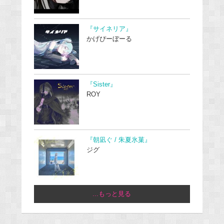
『サイネリア』
かげぴーぼーる
『Sister』
ROY
『朝凪ぐ / 朱夏氷菓』
ジグ
...もっと見る