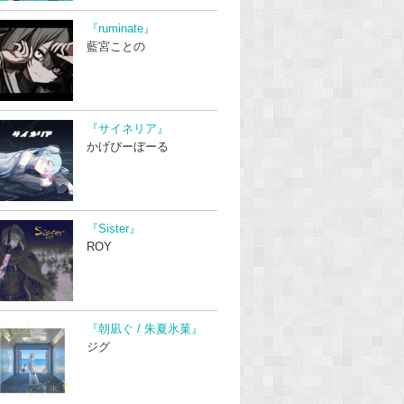
『ruminate』
藍宮ことの
『サイネリア』
かげぴーぼーる
『Sister』
ROY
『朝凪ぐ / 朱夏氷菓』
ジグ