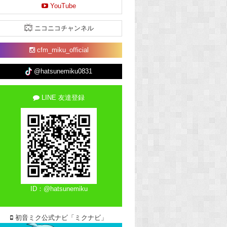
YouTube
ニコニコチャンネル
cfm_miku_official
@hatsunemiku0831
LINE 友達登録
ID：@hatsunemiku
初音ミク公式ナビ「ミクナビ」