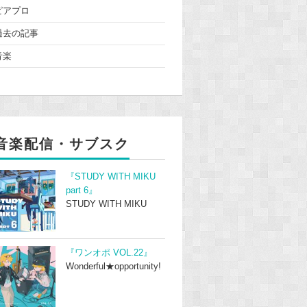
ピアプロ
過去の記事
音楽
音楽配信・サブスク
『STUDY WITH MIKU
part 6』
STUDY WITH MIKU
『ワンオポ VOL.22』
Wonderful★opportunity!