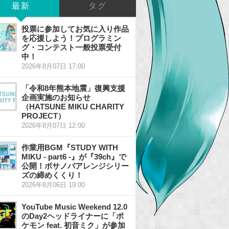
最新
タグ
投票に参加してお気に入り作品
を応援しよう！プログラミン
グ・コンテスト一般投票受付
中！
2026年8月07日 17:00
「令和8年熊本地震」復興支援
企画実施のお知らせ
（HATSUNE MIKU CHARITY
PROJECT）
2026年8月07日 12:00
作業用BGM『STUDY WITH
MIKU - part6 -』が『39ch』で
公開！ボサノバアレンジシリー
ズの締めくくり！
2026年8月06日 19:00
YouTube Music Weekend 12.0
のDay2ヘッドライナーに「ポ
ケモン feat. 初音ミク」が参加