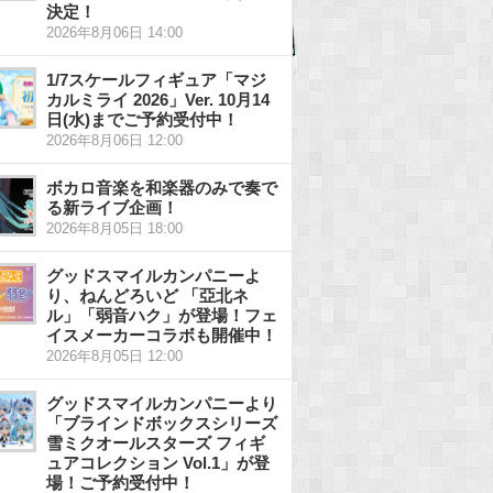
決定！
2026年8月06日 14:00
1/7スケールフィギュア「マジ
カルミライ 2026」Ver. 10月14
日(水)までご予約受付中！
2026年8月06日 12:00
ボカロ音楽を和楽器のみで奏で
る新ライブ企画！
2026年8月05日 18:00
グッドスマイルカンパニーよ
り、ねんどろいど 「亞北ネ
ル」「弱音ハク」が登場！フェ
イスメーカーコラボも開催中！
2026年8月05日 12:00
グッドスマイルカンパニーより
「ブラインドボックスシリーズ
雪ミクオールスターズ フィギ
ュアコレクション Vol.1」が登
場！ご予約受付中！