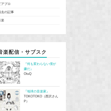
ピアプロ
過去の記事
音楽
音楽配信・サブスク
『何も変わらない僕が
嫌だ』
OtuQ
『地球の音楽家』
TOKOTOKO（西沢さん
P）