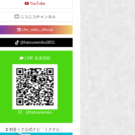
YouTube
ニコニコチャンネル
cfm_miku_official
@hatsunemiku0831
LINE 友達登録
ID：@hatsunemiku
初音ミク公式ナビ「ミクナビ」