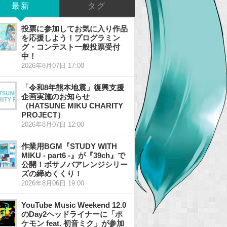
最新
タグ
投票に参加してお気に入り作品
を応援しよう！プログラミン
グ・コンテスト一般投票受付
中！
2026年8月07日 17:00
「令和8年熊本地震」復興支援
企画実施のお知らせ
（HATSUNE MIKU CHARITY
PROJECT）
2026年8月07日 12:00
作業用BGM『STUDY WITH
MIKU - part6 -』が『39ch』で
公開！ボサノバアレンジシリー
ズの締めくくり！
2026年8月06日 19:00
YouTube Music Weekend 12.0
のDay2ヘッドライナーに「ポ
ケモン feat. 初音ミク」が参加