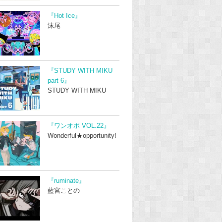
『Hot Ice』
沫尾
『STUDY WITH MIKU
part 6』
STUDY WITH MIKU
『ワンオポ VOL.22』
Wonderful★opportunity!
『ruminate』
藍宮ことの