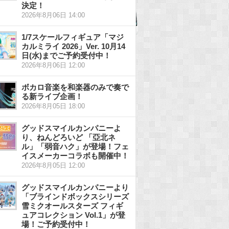
決定！
2026年8月06日 14:00
1/7スケールフィギュア「マジ
カルミライ 2026」Ver. 10月14
日(水)までご予約受付中！
2026年8月06日 12:00
ボカロ音楽を和楽器のみで奏で
る新ライブ企画！
2026年8月05日 18:00
グッドスマイルカンパニーよ
り、ねんどろいど 「亞北ネ
ル」「弱音ハク」が登場！フェ
イスメーカーコラボも開催中！
2026年8月05日 12:00
グッドスマイルカンパニーより
「ブラインドボックスシリーズ
雪ミクオールスターズ フィギ
ュアコレクション Vol.1」が登
場！ご予約受付中！