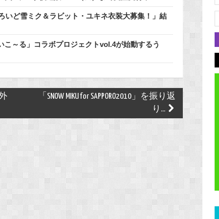
どろいど雪ミク＆ラビット・ユキネ衣装大募集！」結
こ～る」コラボプロジェクトvol.4が始動するう
番外
「SNOW MIKU for SAPPORO2010」を振り返
り...