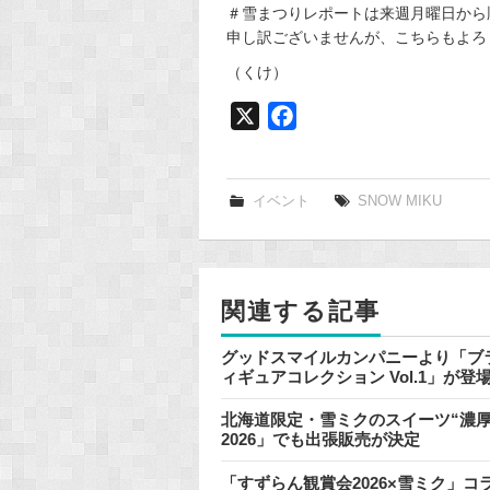
＃雪まつりレポートは来週月曜日から
申し訳ございませんが、こちらもよろ
（くけ）
X
F
a
c
e
イベント
SNOW MIKU
b
o
o
関連する記事
k
グッドスマイルカンパニーより「ブラ
ィギュアコレクション Vol.1」が
北海道限定・雪ミクのスイーツ“濃厚
2026」でも出張販売が決定
「すずらん観賞会2026×雪ミク」コ