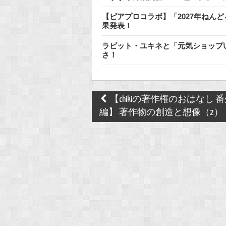
【ピアプロコラボ】「2027年ねん
果発表！
ラビット・ユキネと「元気ショップい
さ！
Post
【chikiの著作権のおはなし 
navigation
編】 著作物の創造と想像（2）