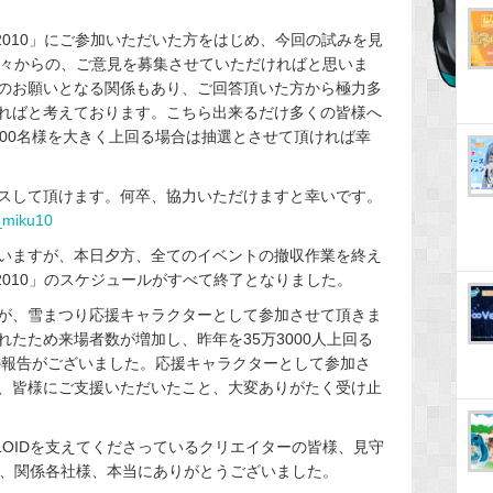
PORO 2010」にご参加いただいた方をはじめ、今回の試みを見
の方々からの、ご意見を募集させていただければと思いま
のお願いとなる関係もあり、ご回答頂いた方から極力多
ればと考えております。こちら出来るだけ多くの皆様へ
000名様を大きく上回る場合は抽選とさせて頂ければ幸
セスして頂けます。何卒、協力いただけますと幸いです。
w_miku10
いますが、本日夕方、全てのイベントの撤収作業を終え
PORO 2010」のスケジュールがすべて終了となりました。
が、雪まつり応援キャラクターとして参加させて頂きま
たため来場者数が増加し、昨年を35万3000人上回る
たとの報告がございました。応援キャラクターとして参加さ
、皆様にご支援いただいたこと、大変ありがたく受け止
LOIDを支えてくださっているクリエイターの皆様、見守
皆様、関係各社様、本当にありがとうございました。