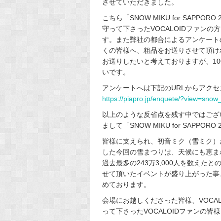
させていただきました。
こちら「SNOW MIKU for SAP
守って下さったVOCALOIDファン
す。また弊社の都合によるアンケート
くの皆様へ、粗品をお送りさせて頂け
お送りしたいと考えておりますが、1
いです。
アンケートへは下記のURLからアク
https://piapro.jp/enquete/?view=sno
以上のような反省点を残す中ではござ
まして「SNOW MIKU for SAP
皆様に支えられ、初音ミク（雪ミク）
した今回の雪まつりは、天候にも恵まれ
過去最多の243万3,000人を数え
せて頂いたイベントが盛り上がった事
めております。
会場にお越しくださった皆様、VOCA
って下さったVOCALOIDファンの