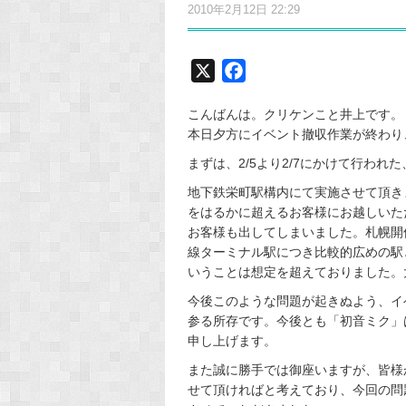
2010年2月12日 22:29
X
F
a
こんばんは。クリケンこと井上です。
c
本日夕方にイベント撤収作業が終わり
e
まずは、2/5より2/7にかけて行わ
b
o
地下鉄栄町駅構内にて実施させて頂き
o
をはるかに超えるお客様にお越しいた
お客様も出してしまいました。札幌開
k
線ターミナル駅につき比較的広めの駅
いうことは想定を超えておりました。
今後このような問題が起きぬよう、イ
参る所存です。今後とも「初音ミク」
申し上げます。
また誠に勝手では御座いますが、皆様
せて頂ければと考えており、今回の問