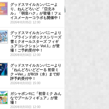
グッドスマイルカンパニーよ
り、ねんどろいど 「亞北ネ
ル」「弱音ハク」が登場！フェ
イスメーカーコラボも開催中！
2026年8月05日 12:00
グッドスマイルカンパニーより
「ブラインドボックスシリーズ
雪ミクオールスターズ フィギ
ュアコレクション Vol.1」が登
場！ご予約受付中！
2026年8月04日 12:00
グッドスマイルカンパニーより
「ねんどろいどどーる 初音ミ
ク ∞Ver.」が8/19（水）まで好
評予約受付中！
2026年8月03日 15:00
ガシャポン®に「初音ミク みん
なでプールフィギュア」が登
場！
2026年8月03日 12:00