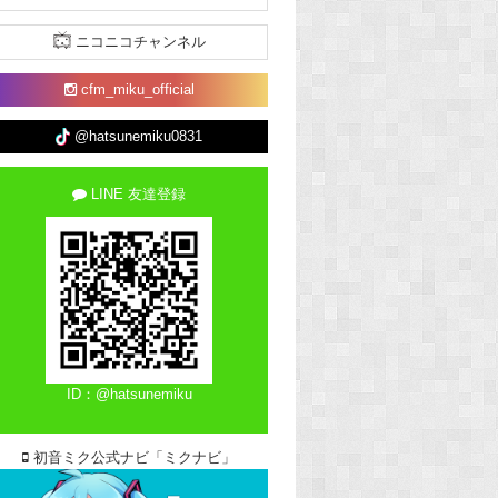
ニコニコチャンネル
cfm_miku_official
@hatsunemiku0831
LINE 友達登録
ID：@hatsunemiku
初音ミク公式ナビ「ミクナビ」