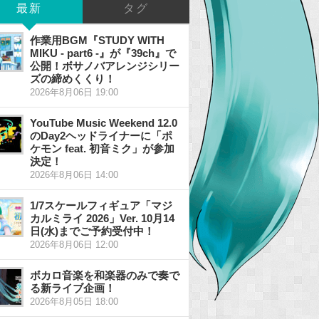
最新
タグ
作業用BGM『STUDY WITH
MIKU - part6 -』が『39ch』で
公開！ボサノバアレンジシリー
ズの締めくくり！
2026年8月06日 19:00
YouTube Music Weekend 12.0
のDay2ヘッドライナーに「ポ
ケモン feat. 初音ミク」が参加
決定！
2026年8月06日 14:00
1/7スケールフィギュア「マジ
カルミライ 2026」Ver. 10月14
日(水)までご予約受付中！
2026年8月06日 12:00
ボカロ音楽を和楽器のみで奏で
る新ライブ企画！
2026年8月05日 18:00