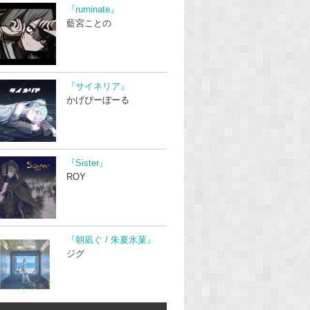
『ruminate』
藍宮ことの
『サイネリア』
かげぴーぼーる
『Sister』
ROY
『朝凪ぐ / 朱夏氷菓』
ジグ