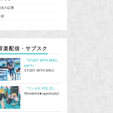
過去の記事
音楽
音楽配信・サブスク
『STUDY WITH MIKU
part 6』
STUDY WITH MIKU
『ワンオポ VOL.22』
Wonderful★opportunity!