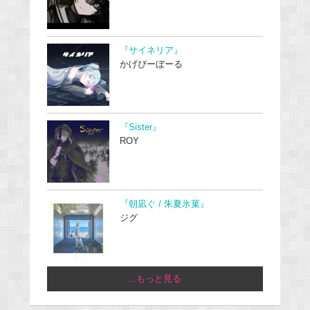
『サイネリア』
かげぴーぼーる
『Sister』
ROY
『朝凪ぐ / 朱夏氷菓』
ジグ
...もっと見る