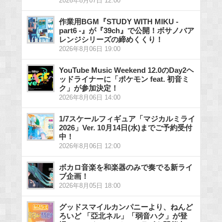
2026年8月07日 12:00
作業用BGM『STUDY WITH MIKU -
part6 -』が『39ch』で公開！ボサノバア
レンジシリーズの締めくくり！
2026年8月06日 19:00
YouTube Music Weekend 12.0のDay2ヘ
ッドライナーに「ポケモン feat. 初音ミ
ク」が参加決定！
2026年8月06日 14:00
1/7スケールフィギュア「マジカルミライ
2026」Ver. 10月14日(水)までご予約受付
中！
2026年8月06日 12:00
ボカロ音楽を和楽器のみで奏でる新ライ
ブ企画！
2026年8月05日 18:00
グッドスマイルカンパニーより、ねんど
ろいど 「亞北ネル」「弱音ハク」が登