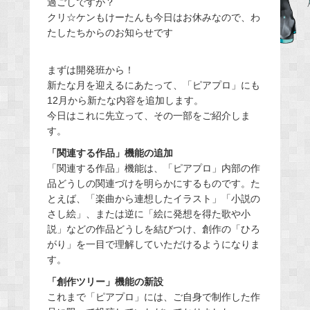
過ごしですが？
b
クリ☆ケンもけーたんも今日はお休みなので、わ
o
たしたちからのお知らせです
o
k
まずは開発班から！
新たな月を迎えるにあたって、「ピアプロ」にも
12月から新たな内容を追加します。
今日はこれに先立って、その一部をご紹介しま
す。
「関連する作品」機能の追加
「関連する作品」機能は、「ピアプロ」内部の作
品どうしの関連づけを明らかにするものです。た
とえば、「楽曲から連想したイラスト」「小説の
さし絵」、または逆に「絵に発想を得た歌や小
説」などの作品どうしを結びつけ、創作の「ひろ
がり」を一目で理解していただけるようになりま
す。
「創作ツリー」機能の新設
これまで「ピアプロ」には、ご自身で制作した作