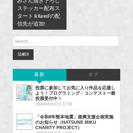
navigation
みさん描き下ろし
ステッカー配布ス
タート & KarenTの配
信先が追加!
Search
for:
最新
タグ
投票に参加してお気に入り作品を応援し
よう！プログラミング・コンテスト一般
投票受付中！
2026年8月07日 17:00
「令和8年熊本地震」復興支援企画実施
のお知らせ（HATSUNE MIKU
CHARITY PROJECT）