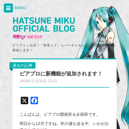
MENU
クリプトン公式！「初音ミク」らバーチャルシンガーの最新情報を
発信します！
過去の記事
ピアプロに新機能が追加されます！
2009年11月30日 20:02
X
F
a
こんばんは、ピアプロ開発班＆企画班です。
c
e
明日から12月ですね。年の瀬も迫る中、いかがお