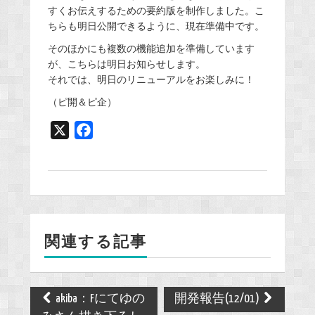
すくお伝えするための要約版を制作しました。こ
ちらも明日公開できるように、現在準備中です。
そのほかにも複数の機能追加を準備しています
が、こちらは明日お知らせします。
それでは、明日のリニューアルをお楽しみに！
（ピ開＆ピ企）
X
F
a
c
e
b
o
関連する記事
o
k
Post
akiba：Fにてゆの
開発報告(12/01)