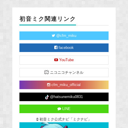
初音ミク関連リンク
@cfm_miku
facebook
YouTube
ニコニコチャンネル
cfm_miku_official
@hatsunemiku0831
LINE
初音ミク公式ナビ「ミクナビ」