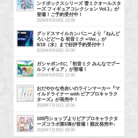
ンドボックスシリーズ 雪ミクオールスタ
ーズ フィギュアコレクション Vol.1」が
登場！ご予約受付中！
2026年8月04日 12:00
グッドスマイルカンパニーより「ねんど
ろいどどーる 初音ミク ∞Ver.」が
8/19（水）まで好評予約受付中！
2026年8月03日 15:00
ガシャポン®に「初音ミク みんなでプー
ルフィギュア」が登場！
2026年8月03日 12:00
おだやかな色合いのラインマーカー『マ
イルドライナー with ピアプロキャラク
ターズ』が発売中！
2026年7月31日 15:00
100円ショップよりピアプロキャラクタ
ーズコラボ第5弾が登場！順次発売中♪
2026年7月30日 09:00