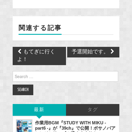
e
b
o
関連する記事
o
k
Post
もてぎに行く
予選開始です。
navigation
よ！
Search
for:
最新
タグ
作業用BGM『STUDY WITH MIKU -
part6 -』が『39ch』で公開！ボサノバア