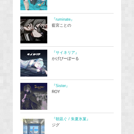
『ruminate』
藍宮ことの
『サイネリア』
かげぴーぼーる
『Sister』
ROY
『朝凪ぐ / 朱夏氷菓』
ジグ