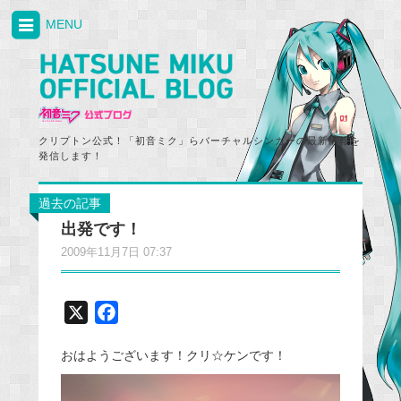
MENU
クリプトン公式！「初音ミク」らバーチャルシンガーの最新情報を
発信します！
過去の記事
出発です！
2009年11月7日 07:37
X
F
a
おはようございます！クリ☆ケンです！
c
e