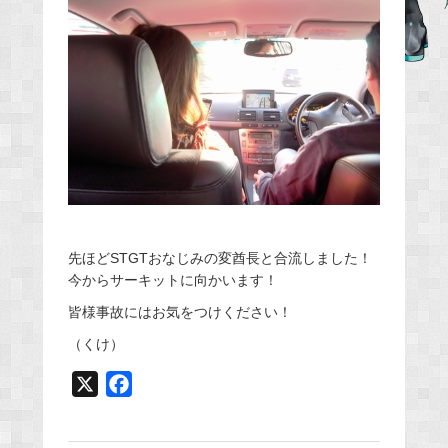
b
o
o
k
先ほどSTGTおなじみの変酋長と合流しました！
今からサーキットに向かいます！
皆様事故にはお気をつけください！
（くけ）
X
F
a
c