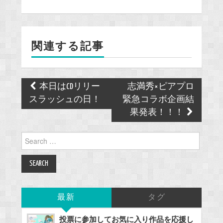
e
b
o
関連する記事
o
k
Post
本日はCDリリー
志満秀×ピアプロ
navigation
スラッシュの日！
緊急コラボ企画結
果発表！！！
Search
for:
最新
タグ
投票に参加してお気に入り作品を応援し