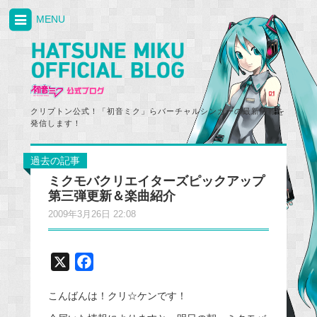
MENU
クリプトン公式！「初音ミク」らバーチャルシンガーの最新情報を
発信します！
過去の記事
ミクモバクリエイターズピックアップ
第三弾更新＆楽曲紹介
2009年3月26日 22:08
X
F
a
こんばんは！クリ☆ケンです！
c
e