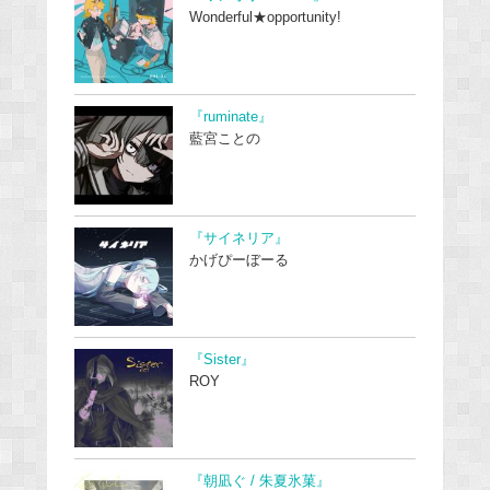
Wonderful★opportunity!
『ruminate』
藍宮ことの
『サイネリア』
かげぴーぼーる
『Sister』
ROY
『朝凪ぐ / 朱夏氷菓』