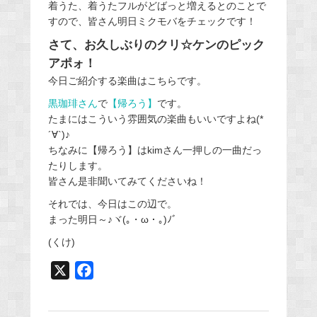
着うた、着うたフルがどばっと増えるとのことで
すので、皆さん明日ミクモバをチェックです！
さて、お久しぶりのクリ☆ケンのピック
アポォ！
今日ご紹介する楽曲はこちらです。
黒珈琲さん
で
【帰ろう】
です。
たまにはこういう雰囲気の楽曲もいいですよね(*
´∀`)♪
ちなみに【帰ろう】はkimさん一押しの一曲だっ
たりします。
皆さん是非聞いてみてくださいね！
それでは、今日はこの辺で。
まった明日～♪ヾ(｡・ω・｡)ﾉﾞ
(くけ)
X
F
a
c