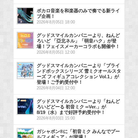
ボカロ音楽を和楽器のみで奏でる新ライ
ブ企画！
2026年8月05日 18:00
グッドスマイルカンパニーより、ねんど
ろいど 「亞北ネル」「弱音ハク」が登
場！フェイスメーカーコラボも開催中！
2026年8月05日 12:00
グッドスマイルカンパニーより「ブライ
ンドボックスシリーズ 雪ミクオールスタ
ーズ フィギュアコレクション Vol.1」が
登場！ご予約受付中！
2026年8月04日 12:00
グッドスマイルカンパニーより「ねんど
ろいどどーる 初音ミク ∞Ver.」が
8/19（水）まで好評予約受付中！
2026年8月03日 15:00
ガシャポン®に「初音ミク みんなでプー
ルフィギュア」が登場！