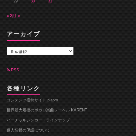
29
30
31
« 2月
4月 »
アーカイブ
ア
ー
カ
イ
ブ
RSS
各種リンク
コンテンツ投稿サイト piapro
世界最大規模のボカロ楽曲レーベル KARENT
バーチャルシンガー・ラインナップ
個人情報の保護について