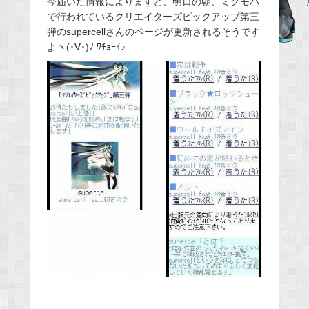
今届いた情報によりますと、明日の朝、ミクモバ
で行われているクリエイターズピックアップ第三
b
弾のsupercellさんのページが更新されるそうです
o
よヽ(･∀･)ﾉ ﾜﾁｮｰｲ♪
o
k