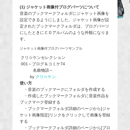
(1) ジャケット画像付ブログパーツについて
b
音楽のブックマークフォルダにジャケット画像を
o
設定できるようにしました。ジャケット画像が設
o
定されたブックマークフォルダは、ブログパーツ
k
にしたときにＣＤアルバムのような外観になりま
す。
ジャケット画像付ブログパーツサンプル
クリ☆ケンセレクション
001～ブログ＆コミケ74
名曲物語～
by
クリ☆ケン
使い方
・音楽のブックマークにフォルダを作成する
・作成したブックマークフォルダに音楽作品を
ブックマーク登録する
・ブックマークフォルダ詳細のページから[ジャ
ケット画像指定]リンクをクリックして画像を登録
する
・ブックマークフォルダ詳細のページから[ブロ