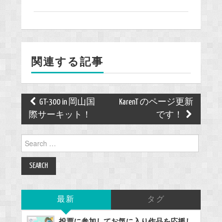
c
e
b
o
関連する記事
o
k
Post
GT-300 in 岡山国
KarenT のページ更新
navigation
際サーキット！
です！
Search
for:
最新
タグ
投票に参加してお気に入り作品を応援し