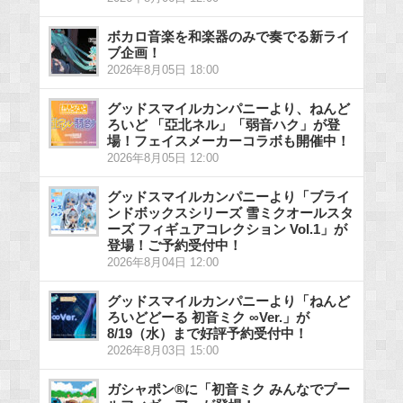
ボカロ音楽を和楽器のみで奏でる新ライ
ブ企画！
2026年8月05日 18:00
グッドスマイルカンパニーより、ねんど
ろいど 「亞北ネル」「弱音ハク」が登
場！フェイスメーカーコラボも開催中！
2026年8月05日 12:00
グッドスマイルカンパニーより「ブライ
ンドボックスシリーズ 雪ミクオールスタ
ーズ フィギュアコレクション Vol.1」が
登場！ご予約受付中！
2026年8月04日 12:00
グッドスマイルカンパニーより「ねんど
ろいどどーる 初音ミク ∞Ver.」が
8/19（水）まで好評予約受付中！
2026年8月03日 15:00
ガシャポン®に「初音ミク みんなでプー