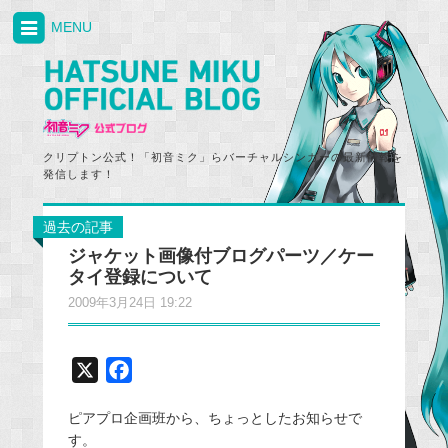
MENU
クリプトン公式！「初音ミク」らバーチャルシンガーの最新情報を
発信します！
過去の記事
ジャケット画像付ブログパーツ／ケー
タイ登録について
2009年3月24日 19:22
X
F
a
ピアプロ企画班から、ちょっとしたお知らせで
c
す。
e