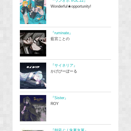
『ワンオポ VOL.22』
Wonderful★opportunity!
『ruminate』
藍宮ことの
『サイネリア』
かげぴーぼーる
『Sister』
ROY
『朝凪ぐ / 朱夏氷菓』