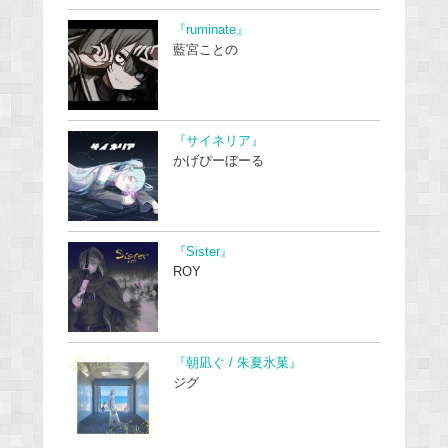
『ruminate』
藍宮ことの
『サイネリア』
かげぴーぼーる
『Sister』
ROY
『朝凪ぐ / 朱夏氷菓』
ジグ