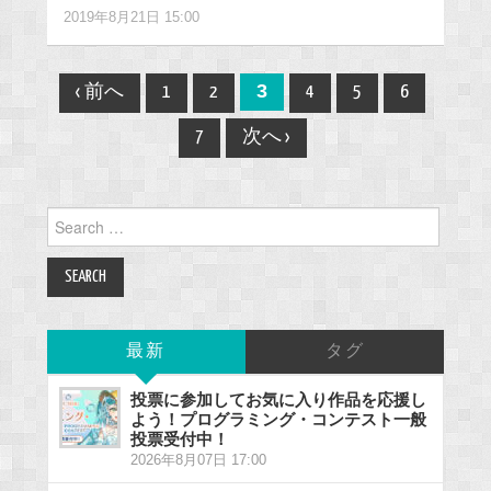
2019年8月21日 15:00
Post
3
‹ 前へ
1
2
4
5
6
navigation
7
次へ ›
Search
for:
最新
タグ
投票に参加してお気に入り作品を応援し
よう！プログラミング・コンテスト一般
投票受付中！
2026年8月07日 17:00