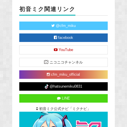
初音ミク関連リンク
@cfm_miku
facebook
YouTube
ニコニコチャンネル
cfm_miku_official
@hatsunemiku0831
LINE
初音ミク公式ナビ「ミクナビ」