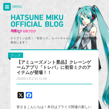
MENU
クリプトン公式！「初音ミク」らバーチャルシンガーの最新情報を
発信します！
グッズ
【アミューズメント景品】クレーンゲ
ームアプリ「トレバ」に初音ミクのア
イテムが登場！！
2020年1月17日 11:00
X
F
a
皆さまこんにちは！本日はプライズ関連の新しい
c