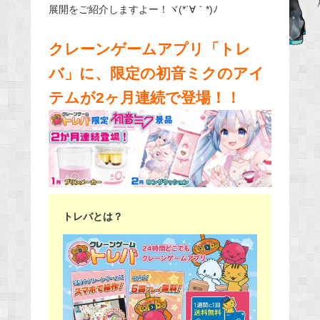
展開をご紹介しますよー！ヾ(*´∀｀*)ﾉ
e
b
クレーンゲームアプリ「トレ
o
o
バ」に、限定の初音ミクのアイ
k
テムが2ヶ月連続で登場！！
トレバとは？