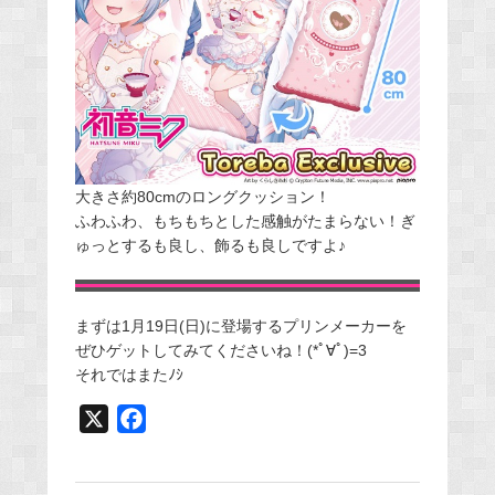
大きさ約80cmのロングクッション！
ふわふわ、もちもちとした感触がたまらない！ぎ
ゅっとするも良し、飾るも良しですよ♪
まずは1月19日(日)に登場するプリンメーカーを
ぜひゲットしてみてくださいね！(*ﾟ∀ﾟ)=3
それではまたﾉｼ
X
F
a
c