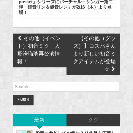
posket」シリーズにバーチャル・シンガー第二
弾「鏡音リン＆鏡音レン」が2/16（木）より登
場！
Post
その他（イベン
【その他（グッ
navigation
ト）初音ミク 人
ズ）】コスパさん
形浄瑠璃再公演情
より新しい初音ミ
報！
クアイテムが登場
☆
Search
for:
最新
タグ