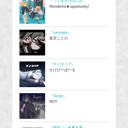
『ワンオポ VOL.22』
Wonderful★opportunity!
『ruminate』
藍宮ことの
『サイネリア』
かげぴーぼーる
『Sister』
ROY
『朝凪ぐ / 朱夏氷菓』