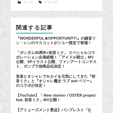
e
グッズ
プライズ
b
o
o
関連する記事
k
『WONDERFUL★OPPORTUNITY!』の鏡音リ
ン・レンのマスコットがソユー限定で登場！
「ガンダム45周年×初音ミク」 スペシャルコラ
ボレーション企画続報！「アイドル戦士」MV
公開、SPイラスト公開、ファンアートコンテス
ト、ガンプラ他商品化決定！
音楽とオシャレでセカイを元気にしてきた『初
音ミク』と『オシャレ魔女 ラブ and ベリー』
のコラボが決定！
【YouTube】「-New stories- / OSTER project
feat. 初音ミク」MV公開！
【アミューズメント景品】バンプレスト「Q