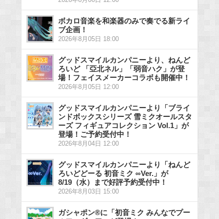
2026年8月06日 12:00
ボカロ音楽を和楽器のみで奏でる新ライ
ブ企画！
2026年8月05日 18:00
グッドスマイルカンパニーより、ねんど
ろいど 「亞北ネル」「弱音ハク」が登
場！フェイスメーカーコラボも開催中！
2026年8月05日 12:00
グッドスマイルカンパニーより「ブライ
ンドボックスシリーズ 雪ミクオールスタ
ーズ フィギュアコレクション Vol.1」が
登場！ご予約受付中！
2026年8月04日 12:00
グッドスマイルカンパニーより「ねんど
ろいどどーる 初音ミク ∞Ver.」が
8/19（水）まで好評予約受付中！
2026年8月03日 15:00
ガシャポン®に「初音ミク みんなでプー