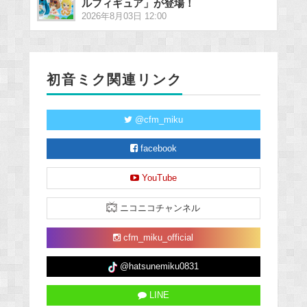
ルフィギュア」が登場！
2026年8月03日 12:00
初音ミク関連リンク
@cfm_miku
facebook
YouTube
ニコニコチャンネル
cfm_miku_official
@hatsunemiku0831
LINE