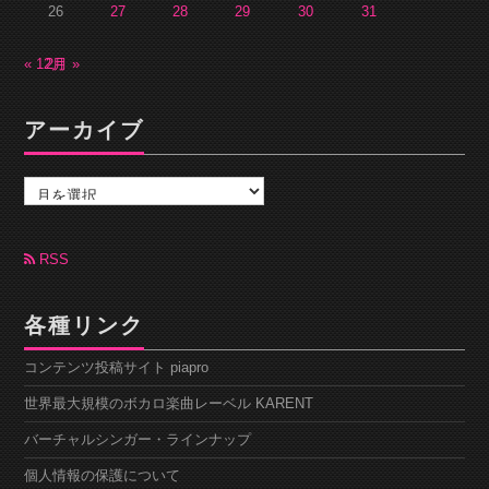
26
27
28
29
30
31
« 12月
2月 »
アーカイブ
ア
ー
カ
イ
ブ
RSS
各種リンク
コンテンツ投稿サイト piapro
世界最大規模のボカロ楽曲レーベル KARENT
バーチャルシンガー・ラインナップ
個人情報の保護について