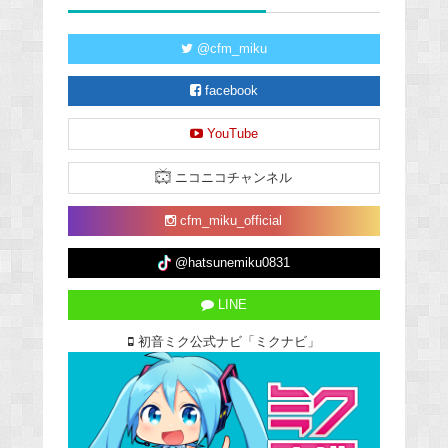
@cfm_miku
facebook
YouTube
ニコニコチャンネル
cfm_miku_official
@hatsunemiku0831
LINE
初音ミク公式ナビ「ミクナビ」