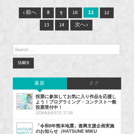
Post
11
‹ 前へ
8
9
10
12
navigation
13
14
次へ ›
Search
for:
最新
タグ
投票に参加してお気に入り作品を応援し
よう！プログラミング・コンテスト一般
投票受付中！
2026年8月07日 17:00
「令和8年熊本地震」復興支援企画実施
のお知らせ（HATSUNE MIKU