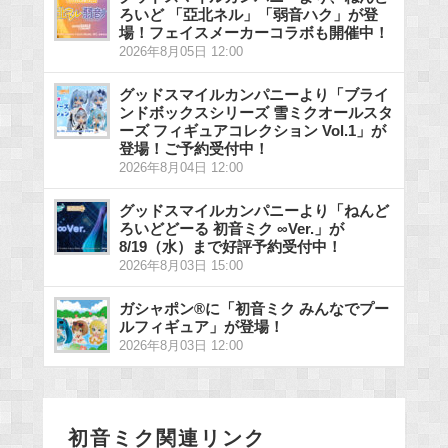
ろいど 「亞北ネル」「弱音ハク」が登
場！フェイスメーカーコラボも開催中！
2026年8月05日 12:00
グッドスマイルカンパニーより「ブライ
ンドボックスシリーズ 雪ミクオールスタ
ーズ フィギュアコレクション Vol.1」が
登場！ご予約受付中！
2026年8月04日 12:00
グッドスマイルカンパニーより「ねんど
ろいどどーる 初音ミク ∞Ver.」が
8/19（水）まで好評予約受付中！
2026年8月03日 15:00
ガシャポン®に「初音ミク みんなでプー
ルフィギュア」が登場！
2026年8月03日 12:00
初音ミク関連リンク