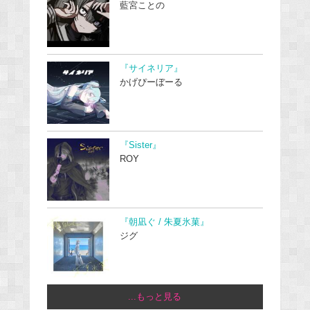
藍宮ことの
『サイネリア』
かげぴーぼーる
『Sister』
ROY
『朝凪ぐ / 朱夏氷菓』
ジグ
...もっと見る