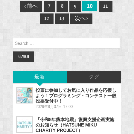
Post
10
‹ 前へ
7
8
9
11
navigation
12
13
次へ ›
Search
for:
最新
タグ
投票に参加してお気に入り作品を応援し
よう！プログラミング・コンテスト一般
投票受付中！
2026年8月07日 17:00
「令和8年熊本地震」復興支援企画実施
のお知らせ（HATSUNE MIKU
CHARITY PROJECT）