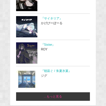
『サイネリア』
かげぴーぼーる
『Sister』
ROY
『朝凪ぐ / 朱夏氷菓』
ジグ
...もっと見る