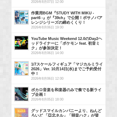
2026年8月07日 12:00
作業用BGM『STUDY WITH MIKU -
part6 -』が『39ch』で公開！ボサノバア
レンジシリーズの締めくくり！
2026年8月06日 19:00
YouTube Music Weekend 12.0のDay2ヘ
ッドライナーに「ポケモン feat. 初音ミ
ク」が参加決定！
2026年8月06日 14:00
1/7スケールフィギュア「マジカルミライ
2026」Ver. 10月14日(水)までご予約受付
中！
2026年8月06日 12:00
ボカロ音楽を和楽器のみで奏でる新ライ
ブ企画！
2026年8月05日 18:00
グッドスマイルカンパニーより、ねんど
ろいど 「亞北ネル」「弱音ハク」が登