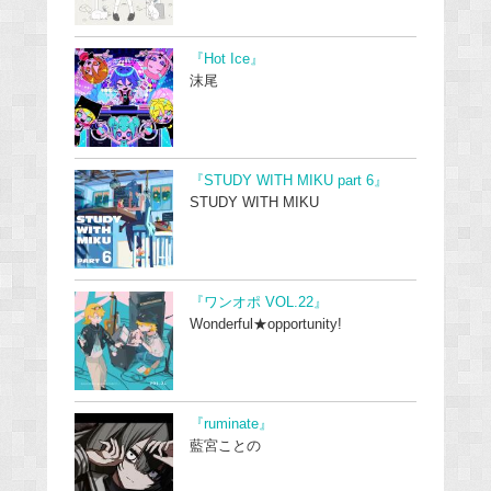
『Hot Ice』
沫尾
『STUDY WITH MIKU part 6』
STUDY WITH MIKU
『ワンオポ VOL.22』
Wonderful★opportunity!
『ruminate』
藍宮ことの