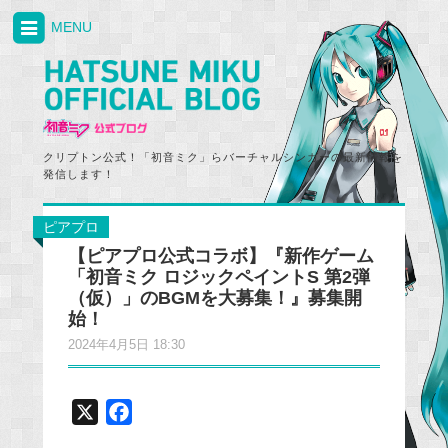
MENU
クリプトン公式！「初音ミク」らバーチャルシンガーの最新情報を
発信します！
ピアプロ
【ピアプロ公式コラボ】『新作ゲーム
「初音ミク ロジックペイントS 第2弾
（仮）」のBGMを大募集！』募集開
始！
2024年4月5日 18:30
X
F
a