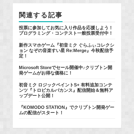
o
k
関連する記事
投票に参加してお気に入り作品を応援しよう！
プログラミング・コンテスト一般投票受付中！
新作スマホゲーム『初音ミク ぐらふぃコレクシ
ョン なぞの音楽すい星 Re:Merge』今秋配信予
定！
Microsoft Storeでセール開催中♪クリプトン開
発ゲームがお得な価格に！
初音ミク ロジックペイントS+ 有料追加コンテ
ンツ『トロピカルバカンス』配信開始＆無料ア
ップデート公開！
『KOMODO STATION』でクリプトン開発ゲー
ムの配信がスタート！