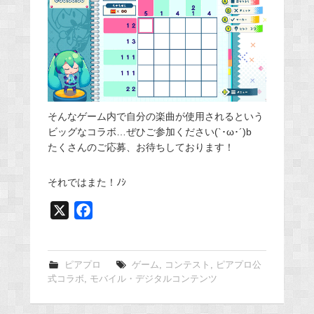
そんなゲーム内で自分の楽曲が使用されるという
ビッグなコラボ…ぜひご参加ください(`･ω･´)b
たくさんのご応募、お待ちしております！
それではまた！ﾉｼ
X
F
a
c
e
ピアプロ
ゲーム
,
コンテスト
,
ピアプロ公
式コラボ
,
モバイル・デジタルコンテンツ
b
o