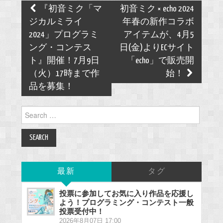
Post
『初音ミク「マ
初音ミク × echo 2024
navigation
ジカルミライ
年春の新作コラボ
2024」プログラミ
アイテムが、4月5
ング・コンテス
日(金)よりECサイト
ト』開催！7月9日
「echo」で販売開
（火）17時まで作
始！
品を募集！
Search
for:
最新
タグ
投票に参加してお気に入り作品を応援し
よう！プログラミング・コンテスト一般
投票受付中！
2026年8月07日 17:00