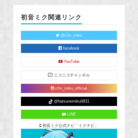
初音ミク関連リンク
@cfm_miku
facebook
YouTube
ニコニコチャンネル
cfm_miku_official
@hatsunemiku0831
LINE
初音ミク公式ナビ「ミクナビ」