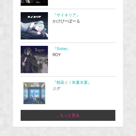
『サイネリア』
かげぴーぼーる
『Sister』
ROY
『朝凪ぐ / 朱夏氷菓』
ジグ
...もっと見る