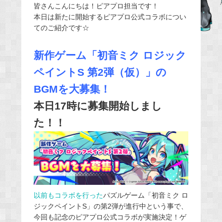
皆さんこんにちは！ピアプロ担当です！
c
本日は新たに開始するピアプロ公式コラボについ
e
てのご紹介です☆
b
o
新作ゲーム「初音ミク ロジック
o
ペイントS 第2弾（仮）」の
k
BGMを大募集！
本日17時に募集開始しまし
た！！
以前もコラボを行った
パズルゲーム「初音ミク ロ
ジックペイントS」の第2弾が進行中という事で、
今回も記念のピアプロ公式コラボが実施決定！ゲ