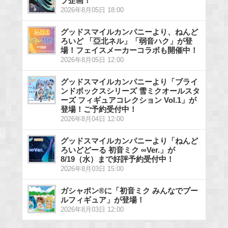
ブ企画！
2026年8月05日 18:00
グッドスマイルカンパニーより、ねんど
ろいど 「亞北ネル」「弱音ハク」が登
場！フェイスメーカーコラボも開催中！
2026年8月05日 12:00
グッドスマイルカンパニーより「ブライ
ンドボックスシリーズ 雪ミクオールスタ
ーズ フィギュアコレクション Vol.1」が
登場！ご予約受付中！
2026年8月04日 12:00
グッドスマイルカンパニーより「ねんど
ろいどどーる 初音ミク ∞Ver.」が
8/19（水）まで好評予約受付中！
2026年8月03日 15:00
ガシャポン®に「初音ミク みんなでプー
ルフィギュア」が登場！
2026年8月03日 12:00