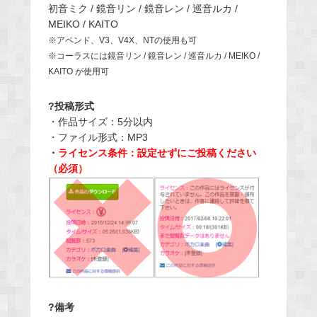
初音ミク / 鏡音リン / 鏡音レン / 巡音ルカ /
MEIKO / KAITO
※アペンド、V3、V4X、NTの使用も可
※コーラスには鏡音リン / 鏡音レン / 巡音ルカ / MEIKO /
KAITO が使用可
?投稿形式
・作品サイズ：5分以内
・ファイル形式：MP3
・
ライセンス条件：設定せずにご投稿ください
（必須）
?備考