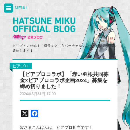
MENU
クリプトン公式！「初音ミク」らバーチャルシンガーの最新情報を
発信します！
ピアプロ
【ピアプロコラボ】「赤い羽根共同募
金×ピアプロコラボ企画2024」募集を
締め切りました！
2024年5月31日 17:00
X
F
a
皆さまこんばんは、ピアプロ担当です！
c