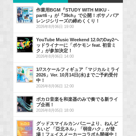
作業用BGM『STUDY WITH MIKU -
part6 -』が『39ch』で公開！ボサノバア
レンジシリーズの締めくくり！
2026年8月06日 19:00
YouTube Music Weekend 12.0のDay2ヘ
ッドライナーに「ポケモン feat. 初音ミ
ク」が参加決定！
2026年8月06日 14:00
1/7スケールフィギュア「マジカルミライ
2026」Ver. 10月14日(水)までご予約受付
中！
2026年8月06日 12:00
ボカロ音楽を和楽器のみで奏でる新ライ
ブ企画！
2026年8月05日 18:00
グッドスマイルカンパニーより、ねんど
ろいど 「亞北ネル」「弱音ハク」が登
場！フェイスメーカーコラボも開催中！