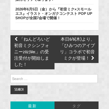
2026年6月5日（金）から『初音ミク×スモール
エス』イラスト・オンガクコンテスト POP UP
SHOPが全国7会場で開催！
Post
「ねんどろいど
本日6/6(木)より、
navigation
初音ミクシンフォ
「ひみつのアイプ
ニー2023Ver.」の受
リ」コラボで初音
注受付が開始しま
ミクが登場！
した！
Search
for:
最新
タグ