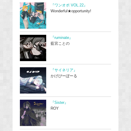
『ワンオポ VOL.22』
Wonderful★opportunity!
『ruminate』
藍宮ことの
『サイネリア』
かげぴーぼーる
『Sister』
ROY