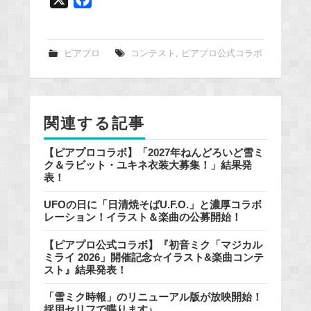
a
c
e
ピアプロ
コンテスト
,
ピアプロ公式コラボ
b
o
o
関連する記事
k
【ピアプロコラボ】「2027年ねんどろいど雪ミ
ク＆ラビット・ユキネ衣装大募集！」結果発
表！
UFOの日に「日清焼そばU.F.O.」と濃厚コラボ
レーション！イラスト＆楽曲の公募開始！
【ピアプロ公式コラボ】『初音ミク「マジカル
ミライ 2026」開催記念☆イラスト&楽曲コンテ
スト』結果発表！
「雪ミク時報」のリニューアル版が放映開始！
採用セリフで喋ります♪