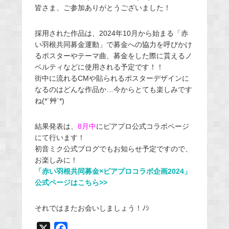
皆さま、ご参加ありがとうございました！
採用された作品は、2024年10月から始まる「赤
い羽根共同募金運動」で募金への協力を呼びかけ
るポスターやテーマ曲、募金をした際に貰えるノ
ベルティなどに使用される予定です！！
街中に流れるCMや貼られるポスターデザインに
なるのはどんな作品か…今からとても楽しみです
ね(*´艸`*)
結果発表は、
8月中
にピアプロ公式コラボページ
にて行います！
初音ミク公式ブログでもお知らせ予定ですので、
お楽しみに！
「赤い羽根共同募金×ピアプロコラボ企画2024」
公式ページはこちら>>
それではまたお会いしましょう！ﾉｼ
X
F