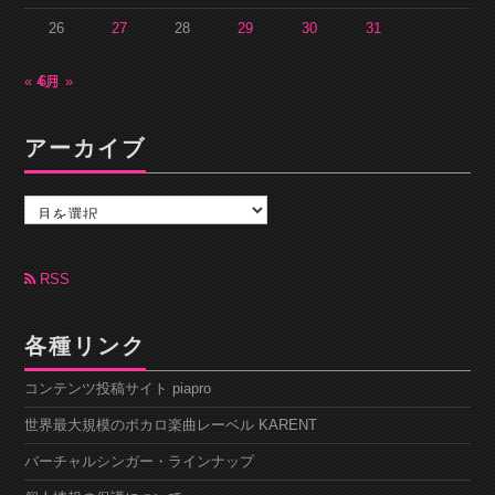
26
27
28
29
30
31
« 4月
6月 »
アーカイブ
ア
ー
カ
イ
ブ
RSS
各種リンク
コンテンツ投稿サイト piapro
世界最大規模のボカロ楽曲レーベル KARENT
バーチャルシンガー・ラインナップ