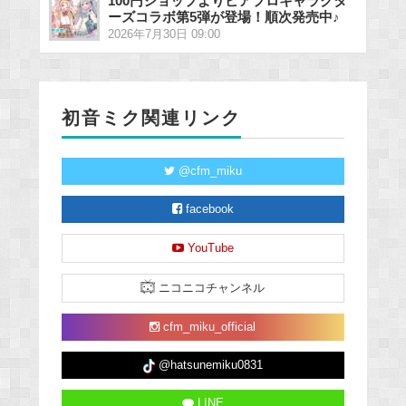
100円ショップよりピアプロキャラクタ
ーズコラボ第5弾が登場！順次発売中♪
2026年7月30日 09:00
初音ミク関連リンク
@cfm_miku
facebook
YouTube
ニコニコチャンネル
cfm_miku_official
@hatsunemiku0831
LINE