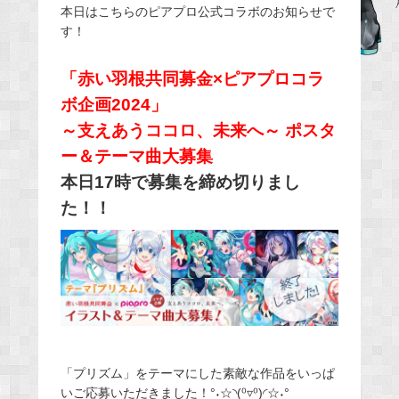
本日はこちらのピアプロ公式コラボのお知らせで
e
す！
b
o
「赤い羽根共同募金×ピアプロコラ
o
ボ企画2024」
k
～支えあうココロ、未来へ～ ポスタ
ー＆テーマ曲大募集
本日17時で募集を締め切りまし
た！！
「プリズム」をテーマにした素敵な作品をいっぱ
いご応募いただきました！°˖☆◝(⁰▿⁰)◜☆˖°