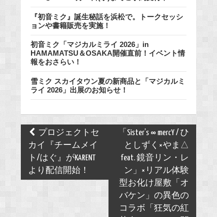
『初音ミク』誕生秘話を浜松で。トークセッシ
ョンや書籍販売を実施！
初音ミク「マジカルミライ 2026」in
HAMAMATSU＆OSAKA開催直前！イベント情
報をおさらい！
雪ミク スカイタウン夏の新商品と「マジカルミ
ライ 2026」出展のお知らせ！
Post
プロジェクトセ
「Sister’s ∞ mercY / ひ
navigation
カイ『チームメイ
としずく×やま△
ト/はぐ』がKARENT
feat. 鏡音リン・レ
より配信開始！
ン」×リアル体験
型お化け屋敷「オ
バケン」の異色の
コラボ「狂気の紅