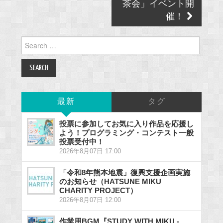
茶会」イベント開
催！
Search
for:
最新
タグ
投票に参加してお気に入り作品を応援し
よう！プログラミング・コンテスト一般
投票受付中！
2026年8月07日 17:00
「令和8年熊本地震」復興支援企画実施
のお知らせ（HATSUNE MIKU
CHARITY PROJECT）
2026年8月07日 12:00
作業用BGM『STUDY WITH MIKU -