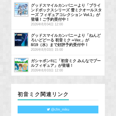
グッドスマイルカンパニーより「ブライ
ンドボックスシリーズ 雪ミクオールスタ
ーズ フィギュアコレクション Vol.1」が
登場！ご予約受付中！
2026年8月04日 12:00
グッドスマイルカンパニーより「ねんど
ろいどどーる 初音ミク ∞Ver.」が
8/19（水）まで好評予約受付中！
2026年8月03日 15:00
ガシャポン®に「初音ミク みんなでプー
ルフィギュア」が登場！
2026年8月03日 12:00
初音ミク関連リンク
@cfm_miku