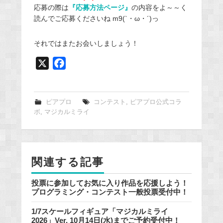
応募の際は
『応募方法ページ』
の内容をよ～～く
読んでご応募くださいね m9(`・ω・´)っ
それではまたお会いしましょう！
X
F
a
c
e
ピアプロ
コンテスト
,
ピアプロ公式コラ
ボ
,
マジカルミライ
b
o
o
k
関連する記事
投票に参加してお気に入り作品を応援しよう！
プログラミング・コンテスト一般投票受付中！
1/7スケールフィギュア「マジカルミライ
2026」Ver. 10月14日(水)までご予約受付中！