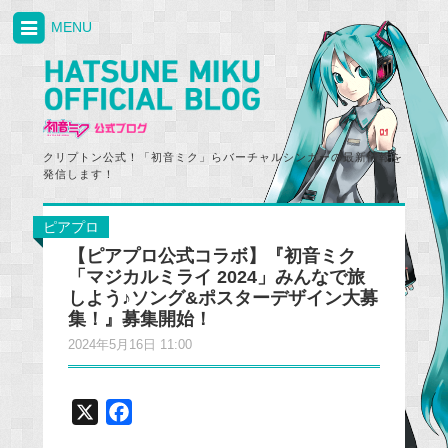
MENU
クリプトン公式！「初音ミク」らバーチャルシンガーの最新情報を
発信します！
ピアプロ
【ピアプロ公式コラボ】『初音ミク
「マジカルミライ 2024」みんなで旅
しよう♪ソング&ポスターデザイン大募
集！』募集開始！
2024年5月16日 11:00
X
F
a