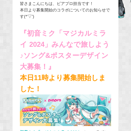
皆さまこんにちは、ピアプロ担当です！
c
本日より募集開始のコラボについてのお知らせで
e
す(*'▽')
b
o
『初音ミク「マジカルミラ
o
k
イ 2024」みんなで旅しよう
♪ソング&ポスターデザイン
大募集！』
本日11時より募集開始しま
した！