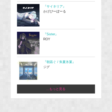
『サイネリア』
かげぴーぼーる
『Sister』
ROY
『朝凪ぐ / 朱夏氷菓』
ジグ
...もっと見る