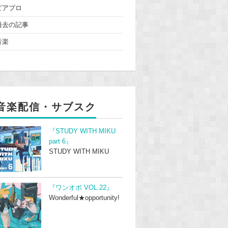
ピアプロ
過去の記事
音楽
音楽配信・サブスク
『STUDY WITH MIKU
part 6』
STUDY WITH MIKU
『ワンオポ VOL.22』
Wonderful★opportunity!