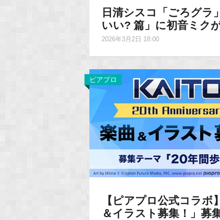
日清シスコ「ごろグラ」
いい? 篇」に初音ミク
2026年3月2日 18:00
ピアプロ
【ピアプロ公式コラボ】「KAI
＆イラスト募集！」募