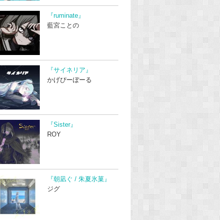
『ruminate』
藍宮ことの
『サイネリア』
かげぴーぼーる
『Sister』
ROY
『朝凪ぐ / 朱夏氷菓』
ジグ