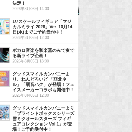
決定！
2026年8月06日 14:00
1/7スケールフィギュア「マジ
カルミライ 2026」Ver. 10月14
日(水)までご予約受付中！
2026年8月06日 12:00
ボカロ音楽を和楽器のみで奏で
る新ライブ企画！
2026年8月05日 18:00
グッドスマイルカンパニーよ
り、ねんどろいど 「亞北ネ
ル」「弱音ハク」が登場！フェ
イスメーカーコラボも開催中！
2026年8月05日 12:00
グッドスマイルカンパニーより
「ブラインドボックスシリーズ
雪ミクオールスターズ フィギ
ュアコレクション Vol.1」が登
場！ご予約受付中！