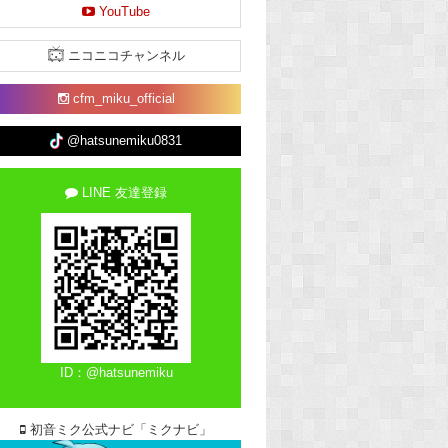
YouTube
ニコニコチャンネル
cfm_miku_official
@hatsunemiku0831
LINE 友達登録
ID：@hatsunemiku
初音ミク公式ナビ「ミクナビ」