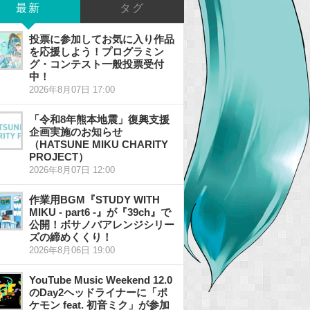
最新
タグ
投票に参加してお気に入り作品
を応援しよう！プログラミン
グ・コンテスト一般投票受付
中！
2026年8月07日 17:00
「令和8年熊本地震」復興支援
企画実施のお知らせ
（HATSUNE MIKU CHARITY
PROJECT）
2026年8月07日 12:00
作業用BGM『STUDY WITH
MIKU - part6 -』が『39ch』で
公開！ボサノバアレンジシリー
ズの締めくくり！
2026年8月06日 19:00
YouTube Music Weekend 12.0
のDay2ヘッドライナーに「ポ
ケモン feat. 初音ミク」が参加