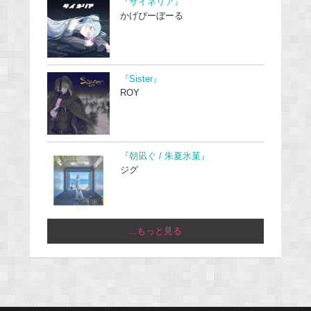
『サイネリア』
かげぴーぼーる
『Sister』
ROY
『朝凪ぐ / 朱夏氷菓』
ジグ
...もっと見る