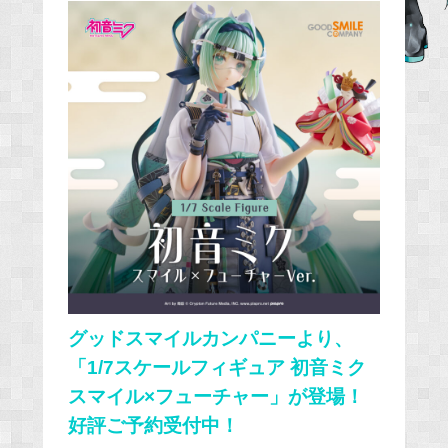
c
e
b
o
o
k
グッドスマイルカンパニーより、
「1/7スケールフィギュア 初音ミク
スマイル×フューチャー」が登場！
好評ご予約受付中！