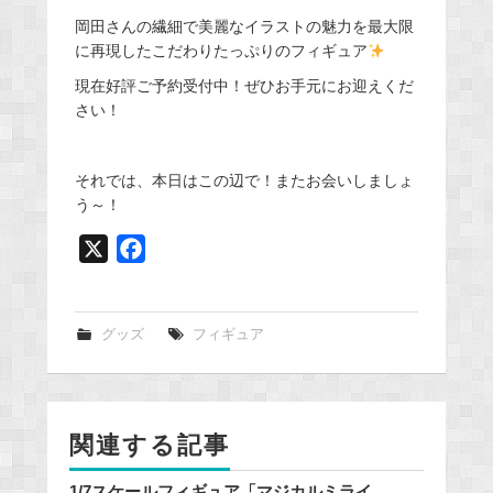
岡田さんの繊細で美麗なイラストの魅力を最大限
に再現したこだわりたっぷりのフィギュア
現在好評ご予約受付中！ぜひお手元にお迎えくだ
さい！
それでは、本日はこの辺で！またお会いしましょ
う～！
X
F
a
c
e
グッズ
フィギュア
b
o
o
関連する記事
k
1/7スケールフィギュア「マジカルミライ