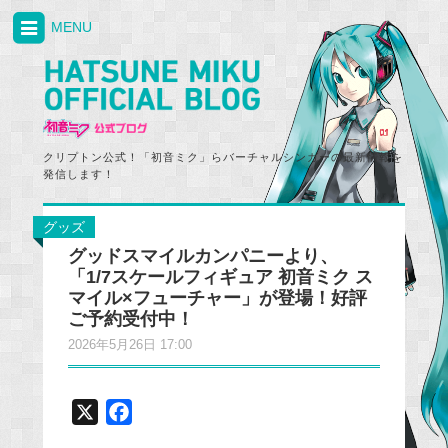
MENU
クリプトン公式！「初音ミク」らバーチャルシンガーの最新情報を
発信します！
グッズ
グッドスマイルカンパニーより、
「1/7スケールフィギュア 初音ミク ス
マイル×フューチャー」が登場！好評
ご予約受付中！
2026年5月26日 17:00
X
F
a