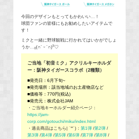
今回のデザインもとってもかわいい…！
球団ファンの皆様にもお勧めしたいアイテムで
す！
ミクと一緒に野球観戦に行かれてはいかがでしょ
うか…
₍₍(
∩
´
ᵕ
`
∩
)⁾⁾♡
ご当地「初音ミク」アクリルキーホルダ
ー：阪神タイガースコラボ（2種類）
■発売日：6月下旬~
■発売場所：該当地域のお土産物店など
■価格等：770円(税込)
■発売元：株式会社JAM
・ご当地キーホルダー紹介ページ：
https://jam-
corp.com/gotouchi/miku/index.html
・過去商品はこちら
| ˙
꒳
​˙)
：
第1弾
/
第2弾
/
第3弾
/
第4弾
/
第5弾
/
第6弾
/
第7弾
/
第8弾
/