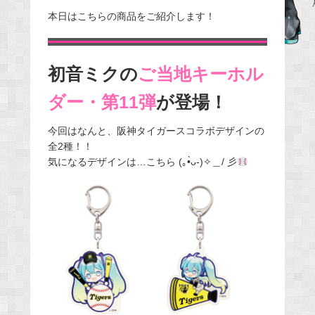
e
本日はこちらの商品をご紹介します！
b
o
o
初音ミクの
ご当地キーホル
k
ダー・第11弾
が登場！
今回はなんと、阪神タイガースコラボデザインの
全2種！！
気になるデザインは…こちら (｡•̀ᴗ-)✧＿/ 彡