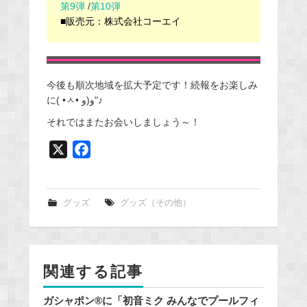
第9弾
/
第10弾
■販売元：株式会社コーエイ
今後も順次地域を拡大予定です！続報をお楽しみ
に‎( •ㅅ• و(و"♪
それではまたお会いしましょう～！
X
F
a
c
e
グッズ
グッズ（その他）
b
o
o
関連する記事
k
ガシャポン®に「初音ミク みんなでプールフィ