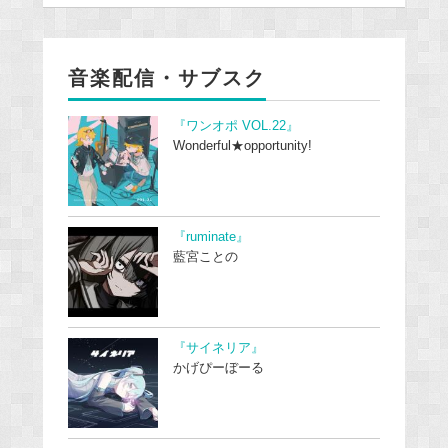
音楽配信・サブスク
『ワンオポ VOL.22』
Wonderful★opportunity!
『ruminate』
藍宮ことの
『サイネリア』
かげぴーぼーる