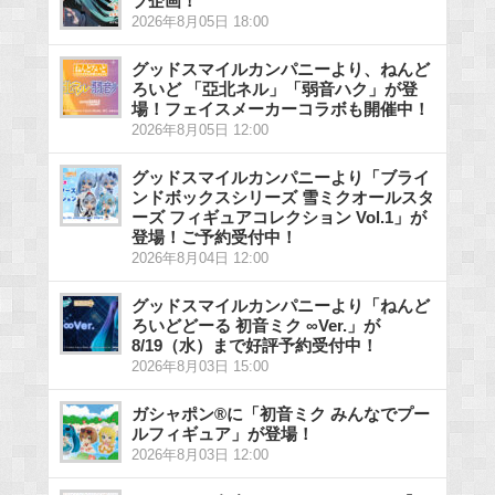
ブ企画！
2026年8月05日 18:00
グッドスマイルカンパニーより、ねんど
ろいど 「亞北ネル」「弱音ハク」が登
場！フェイスメーカーコラボも開催中！
2026年8月05日 12:00
グッドスマイルカンパニーより「ブライ
ンドボックスシリーズ 雪ミクオールスタ
ーズ フィギュアコレクション Vol.1」が
登場！ご予約受付中！
2026年8月04日 12:00
グッドスマイルカンパニーより「ねんど
ろいどどーる 初音ミク ∞Ver.」が
8/19（水）まで好評予約受付中！
2026年8月03日 15:00
ガシャポン®に「初音ミク みんなでプー
ルフィギュア」が登場！
2026年8月03日 12:00