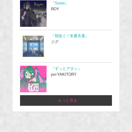
『Sister』
ROY
『朝凪ぐ / 朱夏氷菓』
ジグ
『ずっとアタシ』
jon-YAKITORY
...もっと見る