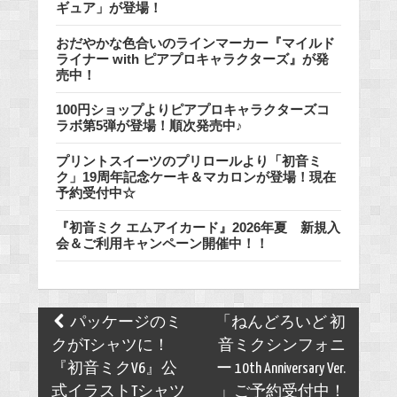
ギュア」が登場！
おだやかな色合いのラインマーカー『マイルド
ライナー with ピアプロキャラクターズ』が発
売中！
100円ショップよりピアプロキャラクターズコ
ラボ第5弾が登場！順次発売中♪
プリントスイーツのプリロールより「初音ミ
ク」19周年記念ケーキ＆マカロンが登場！現在
予約受付中☆
『初音ミク エムアイカード』2026年夏 新規入
会＆ご利用キャンペーン開催中！！
Post
パッケージのミ
「ねんどろいど 初
navigation
クがTシャツに！
音ミクシンフォニ
『初音ミクV6』公
ー 10th Anniversary Ver.
式イラストTシャツ
」ご予約受付中！