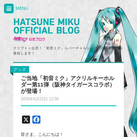
MENU
クリプトン公式！「初音ミク」らバーチャルシンガーの最新情報を
発信します！
グッズ
ご当地「初音ミク」アクリルキーホル
ダー第11弾（阪神タイガースコラボ）
が登場！
2026年6月22日 12:00
X
F
a
皆さま、こんにちは！
c