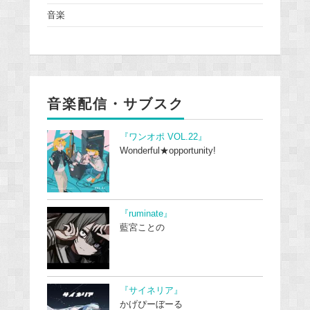
音楽
音楽配信・サブスク
『ワンオポ VOL.22』
Wonderful★opportunity!
『ruminate』
藍宮ことの
『サイネリア』
かげぴーぼーる