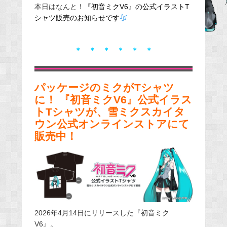
本日はなんと！
『初音ミクV6』の公式イラストT
e
シャツ販売のお知らせです
b
o
o
＊
＊
＊
＊
＊
＊
k
パッケージのミクがTシャツ
に！ 『初音ミクV6』公式イラス
トTシャツが、雪ミクスカイタ
ウン公式オンラインストアにて
販売中！
2026年4月14日にリリースした『初音ミク
V6』。