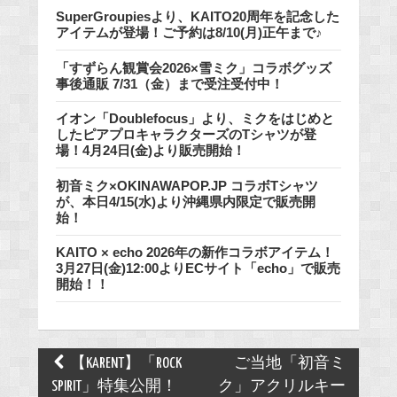
SuperGroupiesより、KAITO20周年を記念した
アイテムが登場！ご予約は8/10(月)正午まで♪
「すずらん観賞会2026×雪ミク」コラボグッズ
事後通販 7/31（金）まで受注受付中！
イオン「Doublefocus」より、ミクをはじめと
したピアプロキャラクターズのTシャツが登
場！4月24日(金)より販売開始！
初音ミク×OKINAWAPOP.JP コラボTシャツ
が、本日4/15(水)より沖縄県内限定で販売開
始！
KAITO × echo 2026年の新作コラボアイテム！
3月27日(金)12:00よりECサイト「echo」で販売
開始！！
Post
【KARENT】「ROCK
ご当地「初音ミ
navigation
SPIRIT」特集公開！
ク」アクリルキー