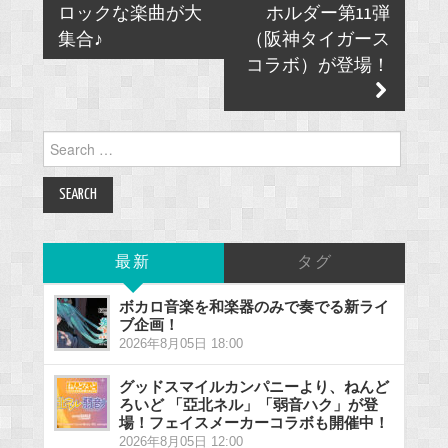
ロックな楽曲が大
ホルダー第11弾
集合♪
（阪神タイガース
コラボ）が登場！
Search
for:
最新
タグ
ボカロ音楽を和楽器のみで奏でる新ライ
ブ企画！
2026年8月05日 18:00
グッドスマイルカンパニーより、ねんど
ろいど 「亞北ネル」「弱音ハク」が登
場！フェイスメーカーコラボも開催中！
2026年8月05日 12:00