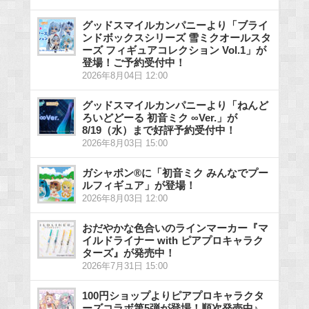
グッドスマイルカンパニーより「ブライ
ンドボックスシリーズ 雪ミクオールスタ
ーズ フィギュアコレクション Vol.1」が
登場！ご予約受付中！
2026年8月04日 12:00
グッドスマイルカンパニーより「ねんど
ろいどどーる 初音ミク ∞Ver.」が
8/19（水）まで好評予約受付中！
2026年8月03日 15:00
ガシャポン®に「初音ミク みんなでプー
ルフィギュア」が登場！
2026年8月03日 12:00
おだやかな色合いのラインマーカー『マ
イルドライナー with ピアプロキャラク
ターズ』が発売中！
2026年7月31日 15:00
100円ショップよりピアプロキャラクタ
ーズコラボ第5弾が登場！順次発売中♪