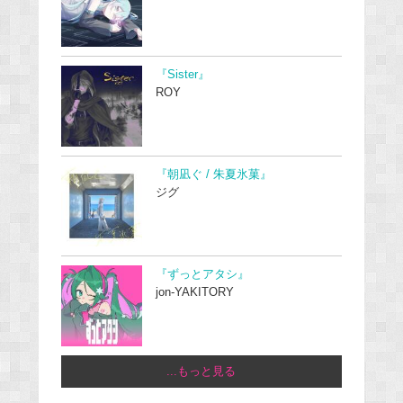
『Sister』
ROY
『朝凪ぐ / 朱夏氷菓』
ジグ
『ずっとアタシ』
jon-YAKITORY
...もっと見る