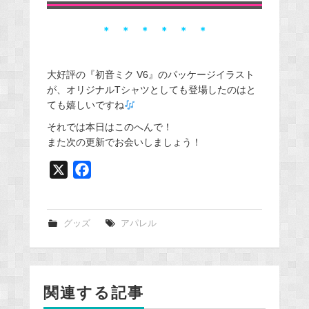
＊
＊
＊
＊
＊
＊
大好評の『初音ミク V6』のパッケージイラスト
が、オリジナルTシャツとしても登場したのはと
ても嬉しいですね
それでは本日はこのへんで！
また次の更新でお会いしましょう！
X
F
a
c
e
グッズ
アパレル
b
o
o
関連する記事
k