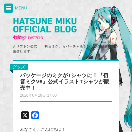
MENU
クリプトン公式！「初音ミク」らバーチャルシンガーの最新情報を
発信します！
グッズ
パッケージのミクがTシャツに！『初
音ミクV6』公式イラストTシャツが販
売中！
2026年6月19日 17:00
X
F
a
みなさん、こんにちは！
c