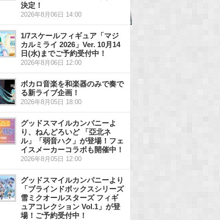
決定！
2026年8月06日 14:00
1/7スケールフィギュア「マジ
カルミライ 2026」Ver. 10月14
日(水)までご予約受付中！
2026年8月06日 12:00
ボカロ音楽を和楽器のみで奏で
る新ライブ企画！
2026年8月05日 18:00
グッドスマイルカンパニーよ
り、ねんどろいど 「亞北ネ
ル」「弱音ハク」が登場！フェ
イスメーカーコラボも開催中！
2026年8月05日 12:00
グッドスマイルカンパニーより
「ブラインドボックスシリーズ
雪ミクオールスターズ フィギ
ュアコレクション Vol.1」が登
場！ご予約受付中！