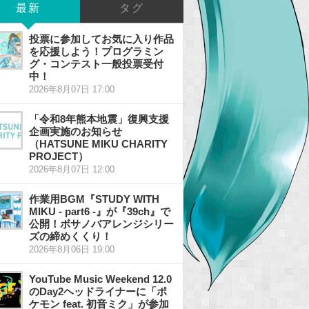
最新
タグ
投票に参加してお気に入り作品
を応援しよう！プログラミン
グ・コンテスト一般投票受付
中！
2026年8月07日 17:00
「令和8年熊本地震」復興支援
企画実施のお知らせ
（HATSUNE MIKU CHARITY
PROJECT）
2026年8月07日 12:00
作業用BGM『STUDY WITH
MIKU - part6 -』が『39ch』で
公開！ボサノバアレンジシリー
ズの締めくくり！
2026年8月06日 19:00
YouTube Music Weekend 12.0
のDay2ヘッドライナーに「ポ
ケモン feat. 初音ミク」が参加