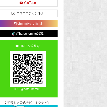
YouTube
ニコニコチャンネル
cfm_miku_official
@hatsunemiku0831
LINE 友達登録
ID：@hatsunemiku
初音ミク公式ナビ「ミクナビ」