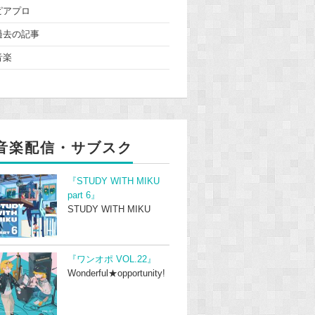
ピアプロ
過去の記事
音楽
音楽配信・サブスク
『STUDY WITH MIKU
part 6』
STUDY WITH MIKU
『ワンオポ VOL.22』
Wonderful★opportunity!