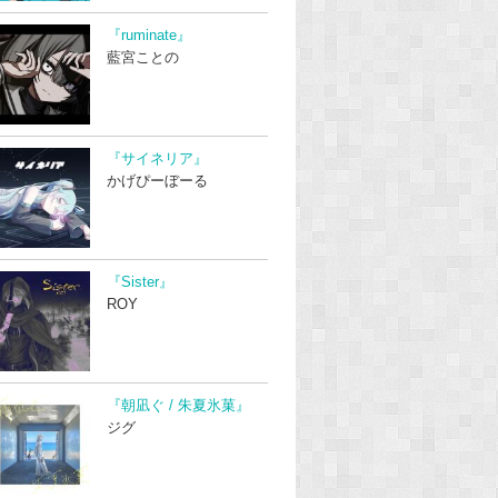
『ruminate』
藍宮ことの
『サイネリア』
かげぴーぼーる
『Sister』
ROY
『朝凪ぐ / 朱夏氷菓』
ジグ