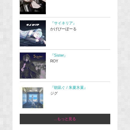
『サイネリア』
かげぴーぼーる
『Sister』
ROY
『朝凪ぐ / 朱夏氷菓』
ジグ
...もっと見る