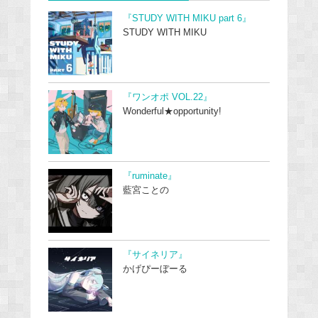
『STUDY WITH MIKU part 6』
STUDY WITH MIKU
『ワンオポ VOL.22』
Wonderful★opportunity!
『ruminate』
藍宮ことの
『サイネリア』
かげぴーぼーる