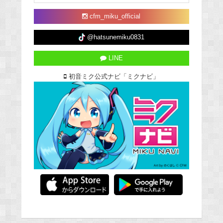
cfm_miku_official
@hatsunemiku0831
LINE
初音ミク公式ナビ「ミクナビ」