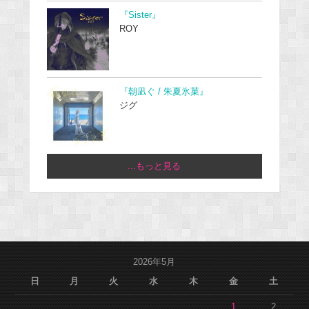
『Sister』
ROY
『朝凪ぐ / 朱夏氷菓』
ジグ
...もっと見る
2026年5月
日
月
火
水
木
金
土
1
2