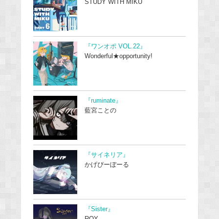
STUDY WITH MIKU
『ワンオポ VOL.22』
Wonderful★opportunity!
『ruminate』
藍宮ことの
『サイネリア』
かげぴーぼーる
『Sister』
ROY