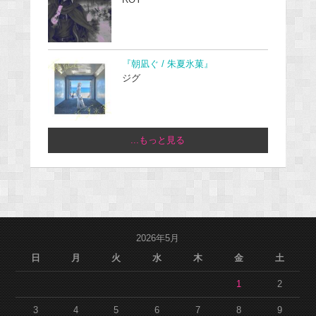
『朝凪ぐ / 朱夏氷菓』
ジグ
...もっと見る
2026年5月
日
月
火
水
木
金
土
1
2
3
4
5
6
7
8
9