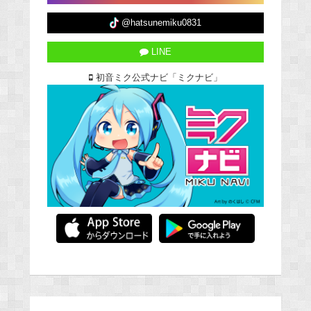
@hatsunemiku0831
LINE
初音ミク公式ナビ「ミクナビ」