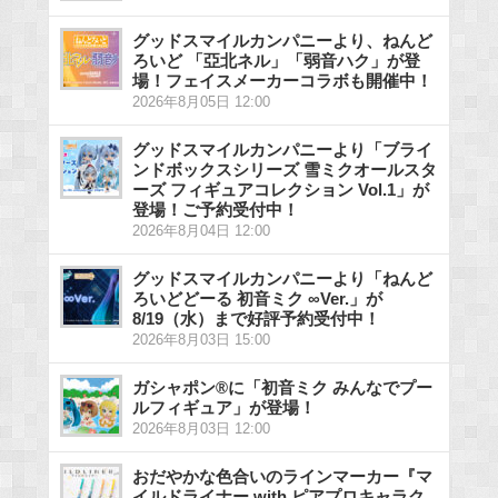
グッドスマイルカンパニーより、ねんど
ろいど 「亞北ネル」「弱音ハク」が登
場！フェイスメーカーコラボも開催中！
2026年8月05日 12:00
グッドスマイルカンパニーより「ブライ
ンドボックスシリーズ 雪ミクオールスタ
ーズ フィギュアコレクション Vol.1」が
登場！ご予約受付中！
2026年8月04日 12:00
グッドスマイルカンパニーより「ねんど
ろいどどーる 初音ミク ∞Ver.」が
8/19（水）まで好評予約受付中！
2026年8月03日 15:00
ガシャポン®に「初音ミク みんなでプー
ルフィギュア」が登場！
2026年8月03日 12:00
おだやかな色合いのラインマーカー『マ
イルドライナー with ピアプロキャラク