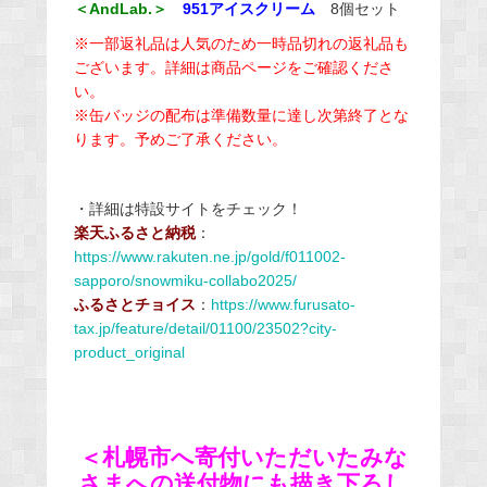
＜AndLab.＞
951アイスクリーム
8個セット
※一部返礼品は人気のため一時品切れの返礼品も
ございます。詳細は商品ページをご確認くださ
い。
※缶バッジの配布は準備数量に達し次第終了とな
ります。予めご了承ください。
・詳細は特設サイトをチェック！
楽天ふるさと納税
：
https://www.rakuten.ne.jp/gold/f011002-
sapporo/snowmiku-collabo2025/
ふるさとチョイス
：
https://www.furusato-
tax.jp/feature/detail/01100/23502?city-
product_original
＜札幌市へ寄付いただいたみな
さまへの送付物にも描き下ろし