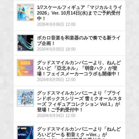
1/7スケールフィギュア「マジカルミライ
2026」Ver. 10月14日(水)までご予約受付
中！
2026年8月06日 12:00
ボカロ音楽を和楽器のみで奏でる新ライ
ブ企画！
2026年8月05日 18:00
グッドスマイルカンパニーより、ねんど
ろいど 「亞北ネル」「弱音ハク」が登
場！フェイスメーカーコラボも開催中！
2026年8月05日 12:00
グッドスマイルカンパニーより「ブライ
ンドボックスシリーズ 雪ミクオールスタ
ーズ フィギュアコレクション Vol.1」が
登場！ご予約受付中！
2026年8月04日 12:00
グッドスマイルカンパニーより「ねんど
ろいどどーる 初音ミク ∞Ver.」が