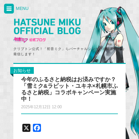
MENU
クリプトン公式！「初音ミク」らバーチャルシンガーの最新情報を
発信します！
お知らせ
今年のふるさと納税はお済みですか？
「雪ミク&ラビット・ユキネ×札幌市ふ
るさと納税」コラボキャンペーン実施
中！
2025年12月12日 12:00
X
F
a