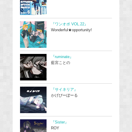
『ワンオポ VOL.22』
Wonderful★opportunity!
『ruminate』
藍宮ことの
『サイネリア』
かげぴーぼーる
『Sister』
ROY