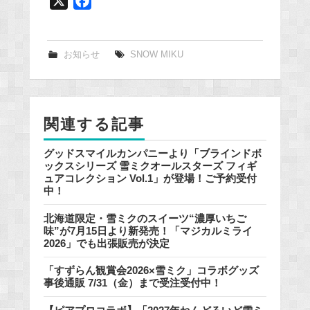
X
F
a
c
e
お知らせ
SNOW MIKU
b
o
o
関連する記事
k
グッドスマイルカンパニーより「ブラインドボ
ックスシリーズ 雪ミクオールスターズ フィギ
ュアコレクション Vol.1」が登場！ご予約受付
中！
北海道限定・雪ミクのスイーツ“濃厚いちご
味”が7月15日より新発売！「マジカルミライ
2026」でも出張販売が決定
「すずらん観賞会2026×雪ミク」コラボグッズ
事後通販 7/31（金）まで受注受付中！