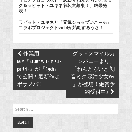
【ピアプロコラボ】「2027年ねんどろいど雪ミ
ク＆ラビット・ユキネ衣装大募集！」結果発
表！
ラビット・ユキネと「元気ショップいこ～る」
コラボプロジェクトvol.4が始動するうさ！
Post
作業用
グッドスマイルカ
navigation
BGM『STUDY WITH MIKU -
ンパニーより、
part4 -』が『39ch』
「ねんどろいど 初
で公開！最新作は
音ミク 深海少女Ver.
ボサノバ！
」が登場！絶賛予
約受付中♪
Search
for: