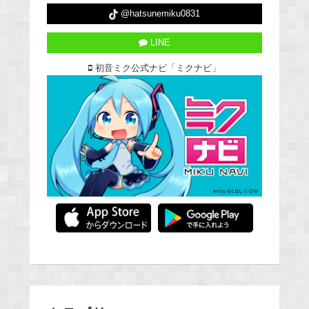
@hatsunemiku0831
LINE
初音ミク公式ナビ「ミクナビ」