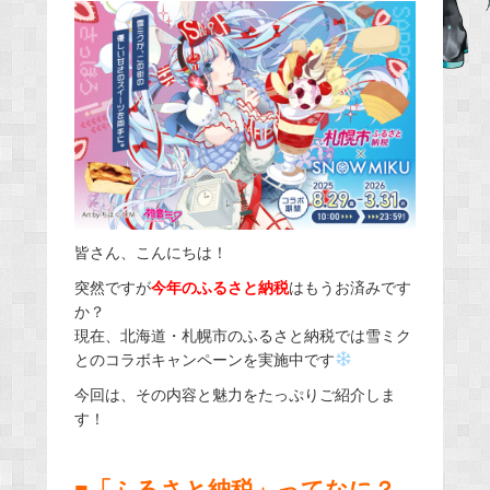
c
e
b
o
o
k
皆さん、こんにちは！
突然ですが
今年のふるさと納税
はもうお済みです
か？
現在、北海道・札幌市のふるさと納税では雪ミク
とのコラボキャンペーンを実施中です
今回は、その内容と魅力をたっぷりご紹介しま
す！
■「ふるさと納税」ってなに？