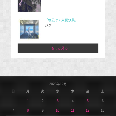
『朝凪ぐ / 朱夏氷菓』
ジグ
...もっと見る
2025年12月
日
月
火
水
木
金
土
1
2
3
4
5
6
7
8
9
10
11
12
13