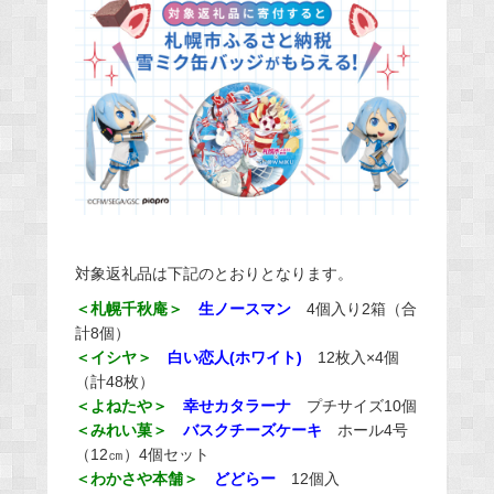
対象返礼品は下記のとおりとなります。
＜札幌千秋庵＞
生ノースマン
4個入り2箱（合
計8個）
＜イシヤ＞
白い恋人(ホワイト)
12枚入×4個
（計48枚）
＜よねたや＞
幸せカタラーナ
プチサイズ10個
＜みれい菓＞
バスクチーズケーキ
ホール4号
（12㎝）4個セット
＜わかさや本舗＞
どどらー
12個入