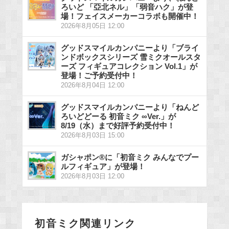
ろいど 「亞北ネル」「弱音ハク」が登
場！フェイスメーカーコラボも開催中！
2026年8月05日 12:00
グッドスマイルカンパニーより「ブライ
ンドボックスシリーズ 雪ミクオールスタ
ーズ フィギュアコレクション Vol.1」が
登場！ご予約受付中！
2026年8月04日 12:00
グッドスマイルカンパニーより「ねんど
ろいどどーる 初音ミク ∞Ver.」が
8/19（水）まで好評予約受付中！
2026年8月03日 15:00
ガシャポン®に「初音ミク みんなでプー
ルフィギュア」が登場！
2026年8月03日 12:00
初音ミク関連リンク