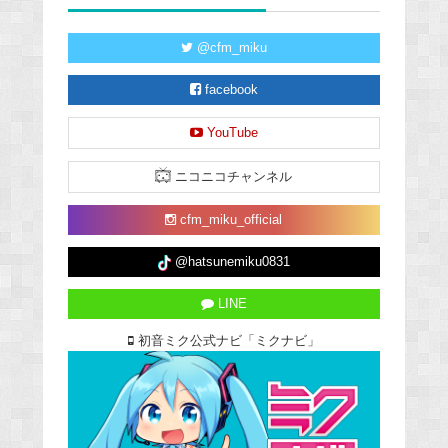
@cfm_miku
facebook
YouTube
ニコニコチャンネル
cfm_miku_official
@hatsunemiku0831
LINE
初音ミク公式ナビ「ミクナビ」