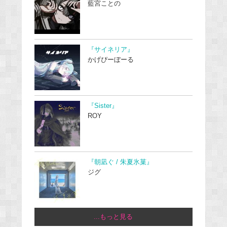
藍宮ことの
『サイネリア』
かげぴーぼーる
『Sister』
ROY
『朝凪ぐ / 朱夏氷菓』
ジグ
...もっと見る