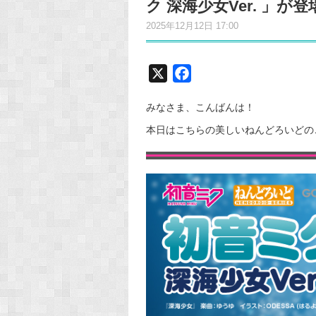
ク 深海少女Ver. 」が
2025年12月12日 17:00
X
F
a
みなさま、こんばんは！
c
e
本日はこちらの美しいねんどろいどの
b
o
o
k