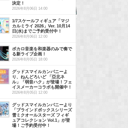
決定！
2026年8月06日 14:00
1/7スケールフィギュア「マジ
カルミライ 2026」Ver. 10月14
日(水)までご予約受付中！
2026年8月06日 12:00
ボカロ音楽を和楽器のみで奏で
る新ライブ企画！
2026年8月05日 18:00
グッドスマイルカンパニーよ
り、ねんどろいど 「亞北ネ
ル」「弱音ハク」が登場！フェ
イスメーカーコラボも開催中！
2026年8月05日 12:00
グッドスマイルカンパニーより
「ブラインドボックスシリーズ
雪ミクオールスターズ フィギ
ュアコレクション Vol.1」が登
場！ご予約受付中！