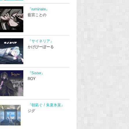
『ruminate』
藍宮ことの
『サイネリア』
かげぴーぼーる
『Sister』
ROY
『朝凪ぐ / 朱夏氷菓』
ジグ