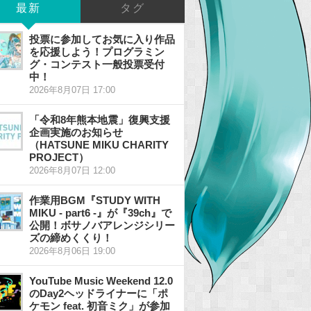
最新
タグ
投票に参加してお気に入り作品
を応援しよう！プログラミン
グ・コンテスト一般投票受付
中！
2026年8月07日 17:00
「令和8年熊本地震」復興支援
企画実施のお知らせ
（HATSUNE MIKU CHARITY
PROJECT）
2026年8月07日 12:00
作業用BGM『STUDY WITH
MIKU - part6 -』が『39ch』で
公開！ボサノバアレンジシリー
ズの締めくくり！
2026年8月06日 19:00
YouTube Music Weekend 12.0
のDay2ヘッドライナーに「ポ
ケモン feat. 初音ミク」が参加