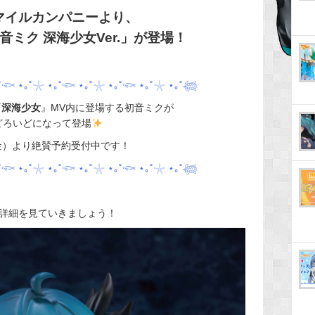
マイルカンパニーより、
音ミク 深海少女Ver.」が登場！
˚𓆟 ⋆｡˚𓇼 ⋆｡˚𓆟 ⋆｡˚𓇼 ⋆｡˚𓆟 ⋆｡˚𓇼 ⋆｡˚𓆉
『
深海少女
』MV内に登場する初音ミクが
どろいどになって登場
（金）より絶賛予約受付中です！
˚𓆟 ⋆｡˚𓇼 ⋆｡˚𓆟 ⋆｡˚𓇼 ⋆｡˚𓆟 ⋆｡˚𓇼 ⋆｡˚𓆉
詳細を見ていきましょう！