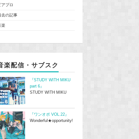
ピアプロ
過去の記事
音楽
音楽配信・サブスク
『STUDY WITH MIKU
part 6』
STUDY WITH MIKU
『ワンオポ VOL.22』
Wonderful★opportunity!