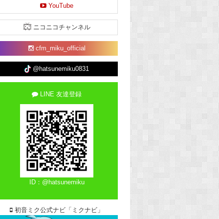
YouTube
ニコニコチャンネル
cfm_miku_official
@hatsunemiku0831
LINE 友達登録
ID：@hatsunemiku
初音ミク公式ナビ「ミクナビ」