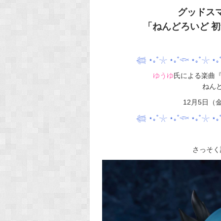
グッドス
「ねんどろいど 初
𓆉 ⋆｡˚𓇼 ⋆｡˚𓆟 ⋆｡˚𓇼 ⋆｡
ゆうゆ
氏による楽曲
ねん
12月5日
𓆉 ⋆｡˚𓇼 ⋆｡˚𓆟 ⋆｡˚𓇼 ⋆｡
さっそく