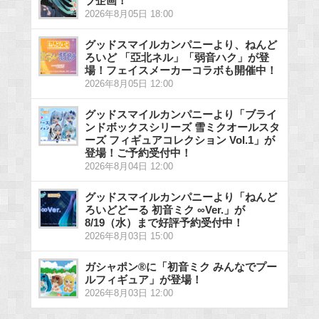
ブ企画！
2026年8月05日 18:00
グッドスマイルカンパニーより、ねんど
ろいど 「亞北ネル」「弱音ハク」が登
場！フェイスメーカーコラボも開催中！
2026年8月05日 12:00
グッドスマイルカンパニーより「ブライ
ンドボックスシリーズ 雪ミクオールスタ
ーズ フィギュアコレクション Vol.1」が
登場！ご予約受付中！
2026年8月04日 12:00
グッドスマイルカンパニーより「ねんど
ろいどどーる 初音ミク ∞Ver.」が
8/19（水）まで好評予約受付中！
2026年8月03日 15:00
ガシャポン®に「初音ミク みんなでプー
ルフィギュア」が登場！
2026年8月03日 12:00