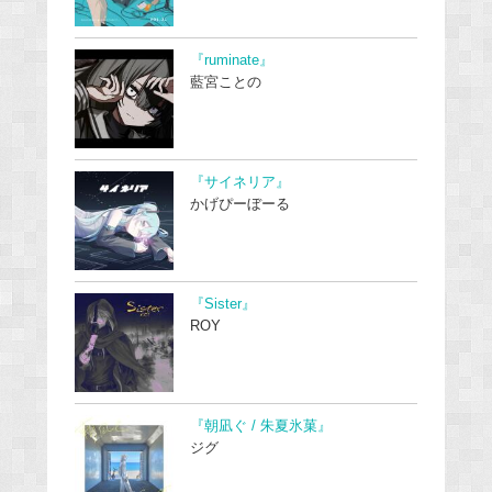
『ruminate』
藍宮ことの
『サイネリア』
かげぴーぼーる
『Sister』
ROY
『朝凪ぐ / 朱夏氷菓』
ジグ