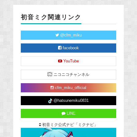
初音ミク関連リンク
@cfm_miku
facebook
YouTube
ニコニコチャンネル
cfm_miku_official
@hatsunemiku0831
LINE
初音ミク公式ナビ「ミクナビ」