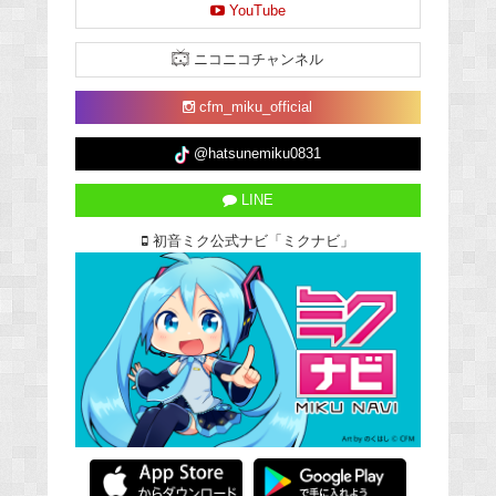
YouTube
ニコニコチャンネル
cfm_miku_official
@hatsunemiku0831
LINE
初音ミク公式ナビ「ミクナビ」