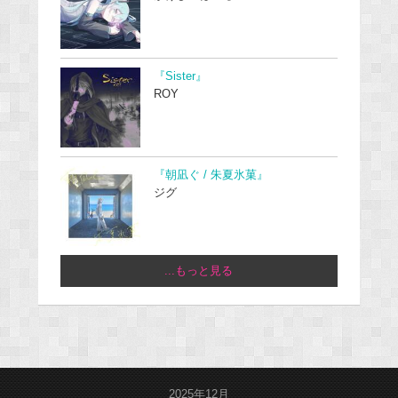
『Sister』
ROY
『朝凪ぐ / 朱夏氷菓』
ジグ
...もっと見る
2025年12月