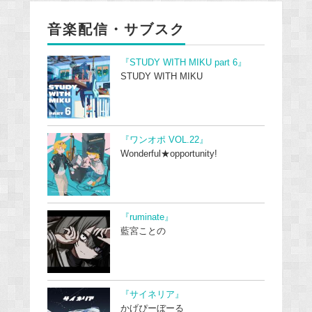
音楽配信・サブスク
『STUDY WITH MIKU part 6』
STUDY WITH MIKU
『ワンオポ VOL.22』
Wonderful★opportunity!
『ruminate』
藍宮ことの
『サイネリア』
かげぴーぼーる