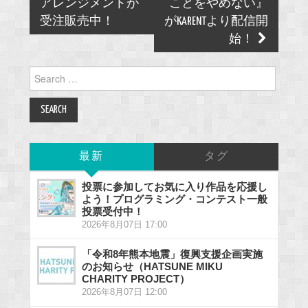
アレンジメントが
ことをやめない』
受注販売中！
がKARENTより配信開
始！
Search
for:
最新
タグ
投票に参加してお気に入り作品を応援し
よう！プログラミング・コンテスト一般
投票受付中！
2026年8月07日 17:00
「令和8年熊本地震」復興支援企画実施
のお知らせ（HATSUNE MIKU
CHARITY PROJECT）
2026年8月07日 12:00