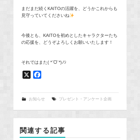
まだまだ続くKAITOの活躍を、どうかこれからも
見守っていてくださいね
今後とも、KAITOを初めとしたキャラクターたち
の応援を、どうぞよろしくお願いいたします！
それではまた( *´ᗜ`*)ﾉｼ
X
F
a
c
e
お知らせ
プレゼント・アンケート企画
b
o
o
関連する記事
k