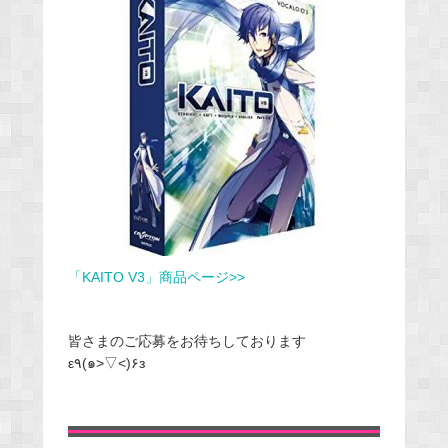
「KAITO V3」商品ページ>>
皆さまのご応募をお待ちしております
ε٩(๑>▽<)۶з