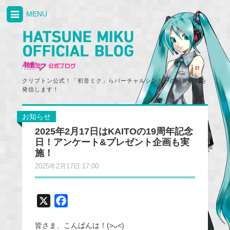
MENU
クリプトン公式！「初音ミク」らバーチャルシンガーの最新情報を
発信します！
お知らせ
2025年2月17日はKAITOの19周年記念
日！アンケート&プレゼント企画も実
施！
2025年2月17日 17:00
X
F
a
皆さま、こんばんは！(>ᴗ<)
c