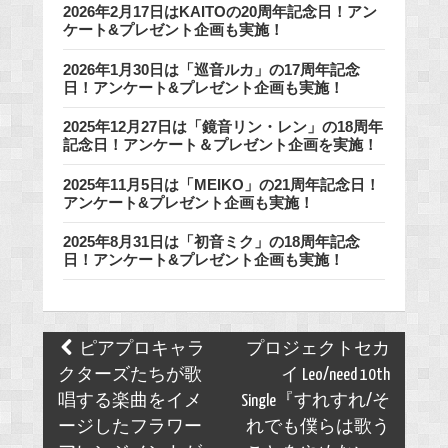
2026年2月17日はKAITOの20周年記念日！アン
ケート&プレゼント企画も実施！
2026年1月30日は「巡音ルカ」の17周年記念
日！アンケート&プレゼント企画も実施！
2025年12月27日は「鏡音リン・レン」の18周年
記念日！アンケート＆プレゼント企画を実施！
2025年11月5日は「MEIKO」の21周年記念日！
アンケート&プレゼント企画も実施！
2025年8月31日は「初音ミク」の18周年記念
日！アンケート&プレゼント企画も実施！
Post
ピアプロキャラ
プロジェクトセカ
navigation
クターズたちが歌
イ Leo/need 10th
唱する楽曲をイメ
Single『すれすれ/そ
ージしたフラワー
れでも僕らは歌う