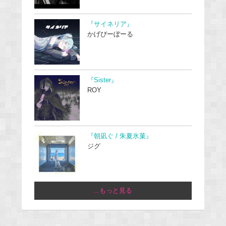
『サイネリア』
かげぴーぼーる
『Sister』
ROY
『朝凪ぐ / 朱夏氷菓』
ジグ
...もっと見る