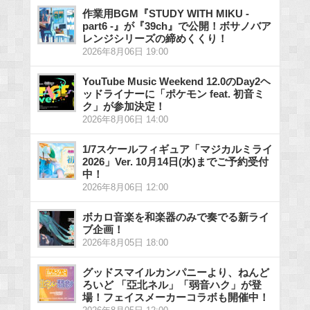
作業用BGM『STUDY WITH MIKU -
part6 -』が『39ch』で公開！ボサノバア
レンジシリーズの締めくくり！
2026年8月06日 19:00
YouTube Music Weekend 12.0のDay2ヘ
ッドライナーに「ポケモン feat. 初音ミ
ク」が参加決定！
2026年8月06日 14:00
1/7スケールフィギュア「マジカルミライ
2026」Ver. 10月14日(水)までご予約受付
中！
2026年8月06日 12:00
ボカロ音楽を和楽器のみで奏でる新ライ
ブ企画！
2026年8月05日 18:00
グッドスマイルカンパニーより、ねんど
ろいど 「亞北ネル」「弱音ハク」が登
場！フェイスメーカーコラボも開催中！