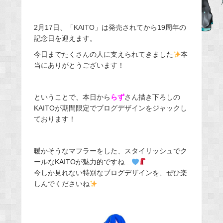
e
b
2月17日、「KAITO」は発売されてから19周年の
o
記念日を迎えます。
o
今日までたくさんの人に支えられてきました
本
k
当にありがとうございます！
ということで、本日から
らず
さん描き下ろしの
KAITOが期間限定でブログデザインをジャックし
ております！
暖かそうなマフラーをした、スタイリッシュでク
ールなKAITOが魅力的ですね…
今しか見れない特別なブログデザインを、ぜひ楽
しんでくださいね