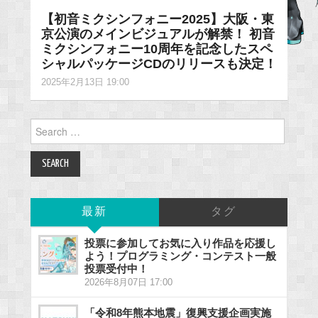
【初音ミクシンフォニー2025】大阪・東
京公演のメインビジュアルが解禁！ 初音
ミクシンフォニー10周年を記念したスペ
シャルパッケージCDのリリースも決定！
2025年2月13日 19:00
Search
for:
最新
タグ
投票に参加してお気に入り作品を応援し
よう！プログラミング・コンテスト一般
投票受付中！
2026年8月07日 17:00
「令和8年熊本地震」復興支援企画実施