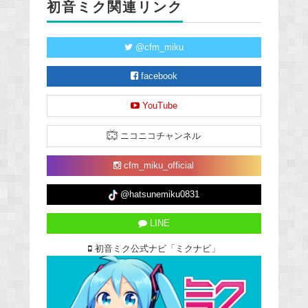
初音ミク関連リンク
@cfm_miku
facebook
YouTube
ニコニコチャンネル
cfm_miku_official
@hatsunemiku0831
LINE
初音ミク公式ナビ「ミクナビ」