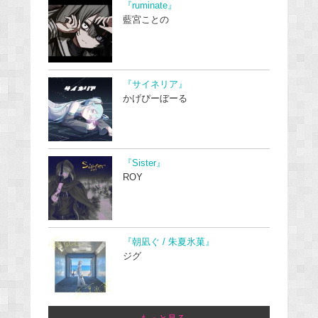
『ruminate』
藍宮ことの
『サイネリア』
かげぴーぼーる
『Sister』
ROY
『朝凪ぐ / 朱夏氷菓』
ジグ