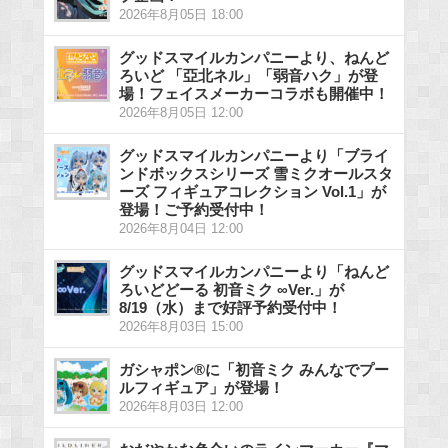
2026年8月05日 18:00
グッドスマイルカンパニーより、ねんど
ろいど 「亞北ネル」「弱音ハク」が登
場！フェイスメーカーコラボも開催中！
2026年8月05日 12:00
グッドスマイルカンパニーより「ブライ
ンドボックスシリーズ 雪ミクオールスタ
ーズ フィギュアコレクション Vol.1」が
登場！ご予約受付中！
2026年8月04日 12:00
グッドスマイルカンパニーより「ねんど
ろいどどーる 初音ミク ∞Ver.」が
8/19（水）まで好評予約受付中！
2026年8月03日 15:00
ガシャポン®に「初音ミク みんなでプー
ルフィギュア」が登場！
2026年8月03日 12:00