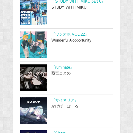
『STUDY WITH MIKU part 6』
STUDY WITH MIKU
『ワンオポ VOL.22』
Wonderful★opportunity!
『ruminate』
藍宮ことの
『サイネリア』
かげぴーぼーる