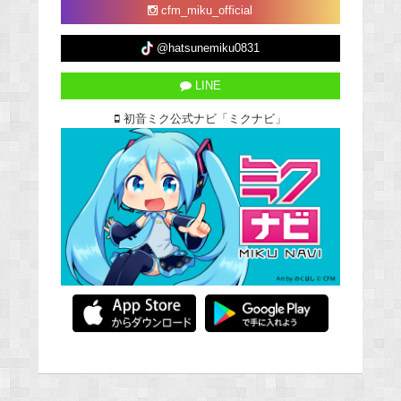
cfm_miku_official
@hatsunemiku0831
LINE
初音ミク公式ナビ「ミクナビ」