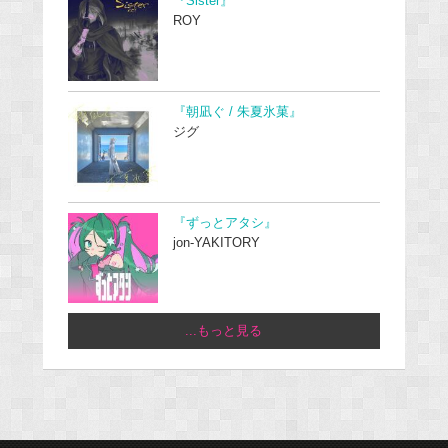
『Sister』
ROY
『朝凪ぐ / 朱夏氷菓』
ジグ
『ずっとアタシ』
jon-YAKITORY
...もっと見る