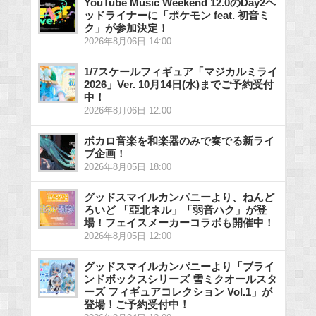
YouTube Music Weekend 12.0のDay2ヘ
ッドライナーに「ポケモン feat. 初音ミ
ク」が参加決定！
2026年8月06日 14:00
1/7スケールフィギュア「マジカルミライ
2026」Ver. 10月14日(水)までご予約受付
中！
2026年8月06日 12:00
ボカロ音楽を和楽器のみで奏でる新ライ
ブ企画！
2026年8月05日 18:00
グッドスマイルカンパニーより、ねんど
ろいど 「亞北ネル」「弱音ハク」が登
場！フェイスメーカーコラボも開催中！
2026年8月05日 12:00
グッドスマイルカンパニーより「ブライ
ンドボックスシリーズ 雪ミクオールスタ
ーズ フィギュアコレクション Vol.1」が
登場！ご予約受付中！