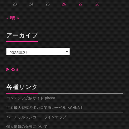
23
24
25
26
27
28
« 1月
3月 »
アーカイブ
ア
ー
カ
イ
ブ
RSS
各種リンク
コンテンツ投稿サイト piapro
世界最大規模のボカロ楽曲レーベル KARENT
バーチャルシンガー・ラインナップ
個人情報の保護について