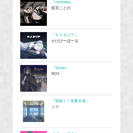
『ruminate』
藍宮ことの
『サイネリア』
かげぴーぼーる
『Sister』
ROY
『朝凪ぐ / 朱夏氷菓』
ジグ