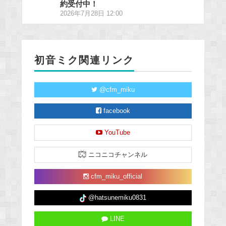
約受付中！
2026年7月28日 12:00
初音ミク関連リンク
@cfm_miku
facebook
YouTube
ニコニコチャンネル
cfm_miku_official
@hatsunemiku0831
LINE