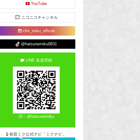
YouTube
ニコニコチャンネル
cfm_miku_official
@hatsunemiku0831
LINE 友達登録
ID：@hatsunemiku
初音ミク公式ナビ「ミクナビ」