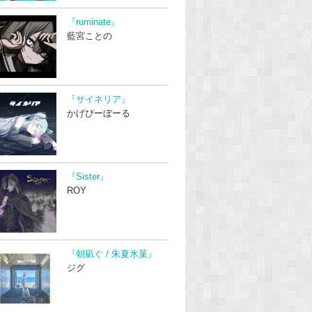
『ruminate』
藍宮ことの
『サイネリア』
かげぴーぼーる
『Sister』
ROY
『朝凪ぐ / 朱夏氷菓』
ジグ