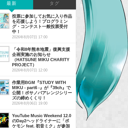
最新
タグ
投票に参加してお気に入り作品
を応援しよう！プログラミン
グ・コンテスト一般投票受付
中！
2026年8月07日 17:00
「令和8年熊本地震」復興支援
企画実施のお知らせ
（HATSUNE MIKU CHARITY
PROJECT）
2026年8月07日 12:00
作業用BGM『STUDY WITH
MIKU - part6 -』が『39ch』で
公開！ボサノバアレンジシリー
ズの締めくくり！
2026年8月06日 19:00
YouTube Music Weekend 12.0
のDay2ヘッドライナーに「ポ
ケモン feat. 初音ミク」が参加