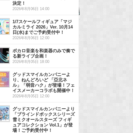
決定！
2026年8月06日 14:00
1/7スケールフィギュア「マジ
カルミライ 2026」Ver. 10月14
日(水)までご予約受付中！
2026年8月06日 12:00
ボカロ音楽を和楽器のみで奏で
る新ライブ企画！
2026年8月05日 18:00
グッドスマイルカンパニーよ
り、ねんどろいど 「亞北ネ
ル」「弱音ハク」が登場！フェ
イスメーカーコラボも開催中！
2026年8月05日 12:00
グッドスマイルカンパニーより
「ブラインドボックスシリーズ
雪ミクオールスターズ フィギ
ュアコレクション Vol.1」が登
場！ご予約受付中！