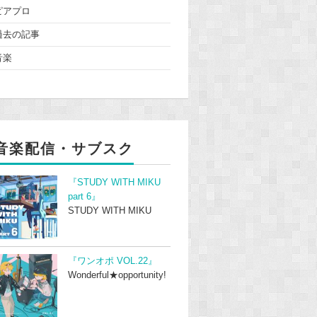
ピアプロ
過去の記事
音楽
音楽配信・サブスク
『STUDY WITH MIKU
part 6』
STUDY WITH MIKU
『ワンオポ VOL.22』
Wonderful★opportunity!