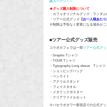
購入ページ＞＞
★グッズ購入制限について
・カフェオリジナルグッズ：ランダム
・ツアー公式グッズ
【
お一人様あたり
※制限は予告なく変更になる場合がご
■ツアー公式グッズ販売
コラボカフェでは一部
ツアー公式グッ
・Graphic Tシャツ
・TOUR Tシャツ
・Typography Long sleeve Tシャツ
・ショッピングバッグ
・ペンライト
・アクリルスタンド
・フェイスタオル
・メタリックポスター
・クリアファイルセット
※パセラボタワー新宿店での公式グッ