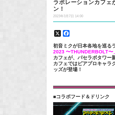
ラボレーションカフェが
ン！
2023年3月7日 14:00
X
F
a
初音ミクが日本各地を巡る
c
2023 〜THUNDERBOLT〜
e
カフェが、パセラボタワー
b
カフェではピアプロキャラ
o
ッズが登場！
o
k
■コラボフード＆ドリンク