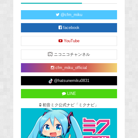
@cfm_miku
facebook
YouTube
ニコニコチャンネル
cfm_miku_official
@hatsunemiku0831
LINE
初音ミク公式ナビ「ミクナビ」