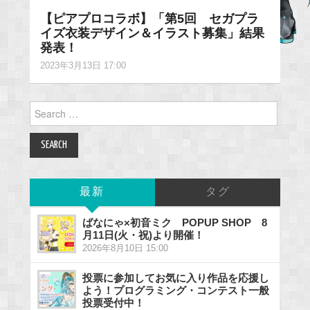
【ピアプロコラボ】「第5回 セガプラ
イズ衣装デザイン＆イラスト募集」結果
発表！
2023年3月13日 17:00
Search
for:
最新
タグ
ばなにゃ×初音ミク POPUP SHOP 8
月11日(火・祝)より開催！
2026年8月10日 15:00
投票に参加してお気に入り作品を応援し
よう！プログラミング・コンテスト一般
投票受付中！