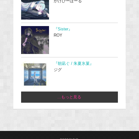
かげぴーぼーる
『Sister』
ROY
『朝凪ぐ / 朱夏氷菓』
ジグ
...もっと見る