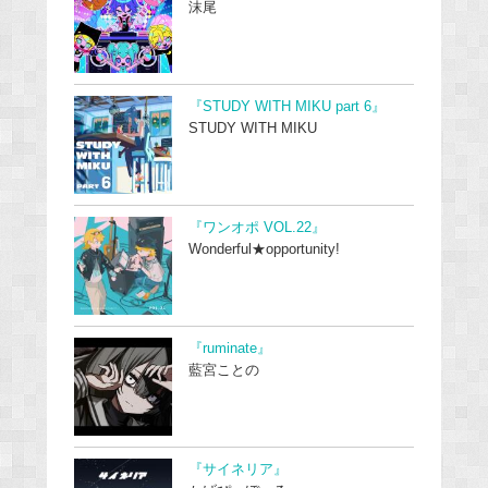
沫尾
『STUDY WITH MIKU part 6』
STUDY WITH MIKU
『ワンオポ VOL.22』
Wonderful★opportunity!
『ruminate』
藍宮ことの
『サイネリア』