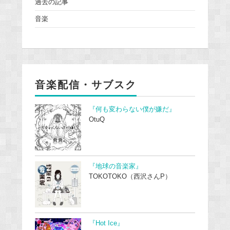
過去の記事
音楽
音楽配信・サブスク
『何も変わらない僕が嫌だ』
OtuQ
『地球の音楽家』
TOKOTOKO（西沢さんP）
『Hot Ice』