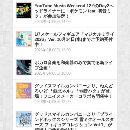
YouTube Music Weekend 12.0のDay2ヘ
ッドライナーに「ポケモン feat. 初音ミ
ク」が参加決定！
2026年8月06日 14:00
1/7スケールフィギュア「マジカルミライ
2026」Ver. 10月14日(水)までご予約受付
中！
2026年8月06日 12:00
ボカロ音楽を和楽器のみで奏でる新ライ
ブ企画！
2026年8月05日 18:00
グッドスマイルカンパニーより、ねんど
ろいど 「亞北ネル」「弱音ハク」が登
場！フェイスメーカーコラボも開催中！
2026年8月05日 12:00
グッドスマイルカンパニーより「ブライ
ンドボックスシリーズ 雪ミクオールスタ
ーズ フィギュアコレクション Vol.1」が
登場！ご予約受付中！