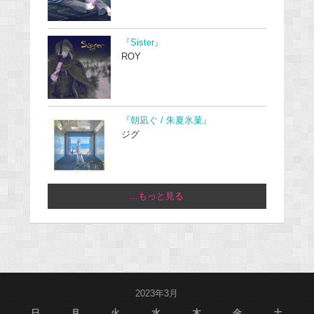
『Sister』
ROY
『朝凪ぐ / 朱夏氷菓』
ジグ
...もっと見る
2023年3月
日
月
火
水
木
金
土