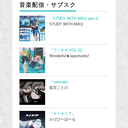
音楽配信・サブスク
『STUDY WITH MIKU part 6』
STUDY WITH MIKU
『ワンオポ VOL.22』
Wonderful★opportunity!
『ruminate』
藍宮ことの
『サイネリア』
かげぴーぼーる