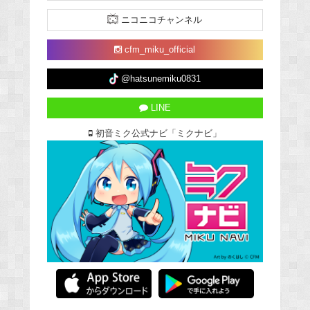
ニコニコチャンネル
cfm_miku_official
@hatsunemiku0831
LINE
初音ミク公式ナビ「ミクナビ」