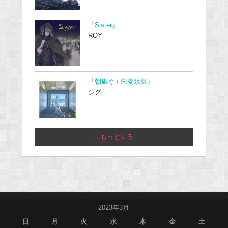
『Sister』
ROY
『朝凪ぐ / 朱夏氷菓』
ジグ
...もっと見る
2023年3月
日
月
火
水
木
金
土