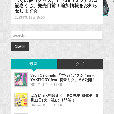
【その他（グッズ）】「39（ミク）の日
記念くじ」発売目前！追加情報をお知ら
せします☆
2023年3月1日 15:00
Search
for:
最新
タグ
39ch Originals 『ずっとアタシ / jon-
YAKITORY feat. 初音ミク』MV公開！
2026年8月10日 19:00
ばなにゃ×初音ミク POPUP SHOP 8
月11日(火・祝)より開催！
2026年8月10日 15:00