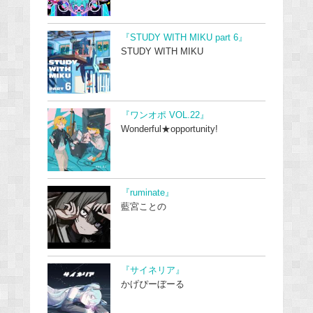
『STUDY WITH MIKU part 6』
STUDY WITH MIKU
『ワンオポ VOL.22』
Wonderful★opportunity!
『ruminate』
藍宮ことの
『サイネリア』
かげぴーぼーる