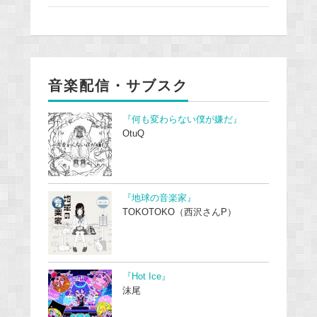
音楽配信・サブスク
『何も変わらない僕が嫌だ』
OtuQ
『地球の音楽家』
TOKOTOKO（西沢さんP）
『Hot Ice』
沫尾