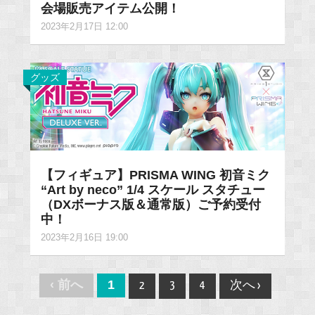
会場販売アイテム公開！
2023年2月17日 12:00
グッズ
【フィギュア】PRISMA WING 初音ミク
“Art by neco” 1/4 スケール スタチュー
（DXボーナス版＆通常版）ご予約受付
中！
2023年2月16日 19:00
Post
‹ 前へ
1
2
3
4
次へ ›
navigation