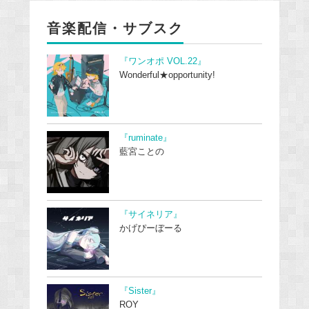
音楽配信・サブスク
『ワンオポ VOL.22』
Wonderful★opportunity!
『ruminate』
藍宮ことの
『サイネリア』
かげぴーぼーる
『Sister』
ROY