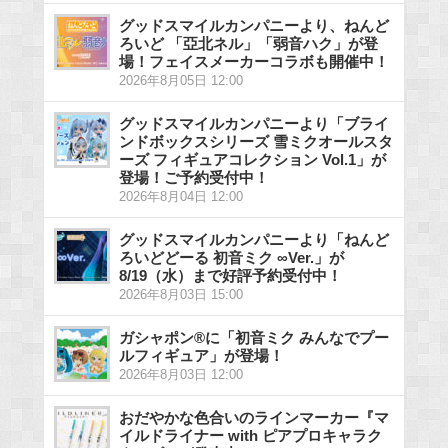
グッドスマイルカンパニーより、ねんど
ろいど 「亞北ネル」「弱音ハク」が登
場！フェイスメーカーコラボも開催中！
2026年8月05日 12:00
グッドスマイルカンパニーより「ブライ
ンドボックスシリーズ 雪ミクオールスタ
ーズ フィギュアコレクション Vol.1」が
登場！ご予約受付中！
2026年8月04日 12:00
グッドスマイルカンパニーより「ねんど
ろいどどーる 初音ミク ∞Ver.」が
8/19（水）まで好評予約受付中！
2026年8月03日 15:00
ガシャポン®に「初音ミク みんなでプー
ルフィギュア」が登場！
2026年8月03日 12:00
おだやかな色合いのラインマーカー『マ
イルドライナー with ピアプロキャラク