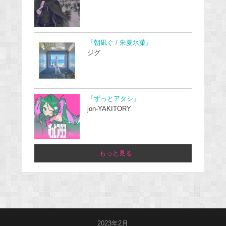
『朝凪ぐ / 朱夏氷菓』
ジグ
『ずっとアタシ』
jon-YAKITORY
...もっと見る
2023年2月