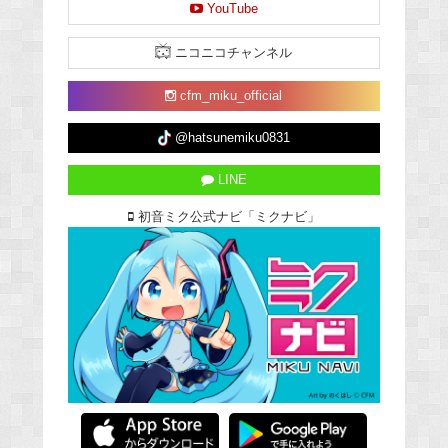
YouTube
ニコニコチャンネル
cfm_miku_official
@hatsunemiku0831
LINE
初音ミク公式ナビ「ミクナビ」