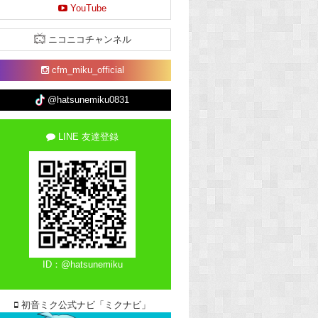
YouTube
ニコニコチャンネル
cfm_miku_official
@hatsunemiku0831
LINE 友達登録
ID：@hatsunemiku
初音ミク公式ナビ「ミクナビ」