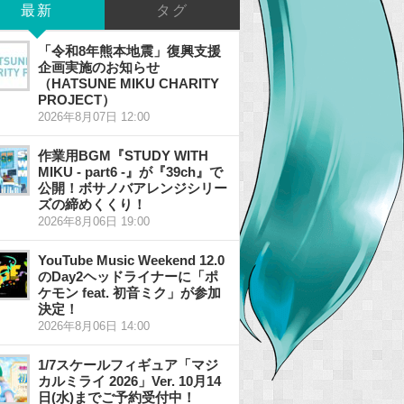
最新
タグ
「令和8年熊本地震」復興支援
企画実施のお知らせ
（HATSUNE MIKU CHARITY
PROJECT）
2026年8月07日 12:00
作業用BGM『STUDY WITH
MIKU - part6 -』が『39ch』で
公開！ボサノバアレンジシリー
ズの締めくくり！
2026年8月06日 19:00
YouTube Music Weekend 12.0
のDay2ヘッドライナーに「ポ
ケモン feat. 初音ミク」が参加
決定！
2026年8月06日 14:00
1/7スケールフィギュア「マジ
カルミライ 2026」Ver. 10月14
日(水)までご予約受付中！