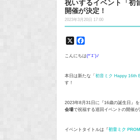
祝いするイベント「初音ミ
開催が決定！
2023年3月20日 17:00
X
F
a
こんにちは
(*´ｴ`)ﾉ
c
e
b
本日は新たな「
初音ミク Happy 16th Bir
o
す！
o
k
2023年8月31日に『16歳の誕生日
会場
で祝福する巡回イベントの開催が
イベントタイトルは『
初音ミク PROMI