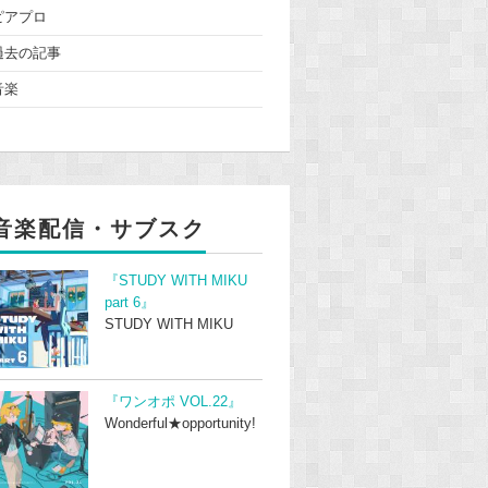
ピアプロ
過去の記事
音楽
音楽配信・サブスク
『STUDY WITH MIKU
part 6』
STUDY WITH MIKU
『ワンオポ VOL.22』
Wonderful★opportunity!