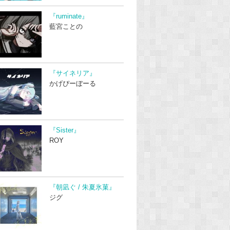
『ruminate』
藍宮ことの
『サイネリア』
かげぴーぼーる
『Sister』
ROY
『朝凪ぐ / 朱夏氷菓』
ジグ