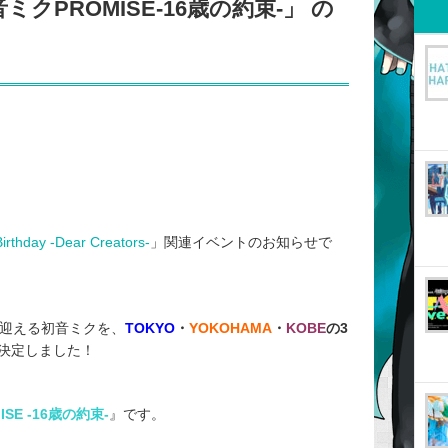
クPROMISE-16歳の約束-」 の
thday -Dear Creators-
」関連イベントのお知らせで
』を迎える初音ミクを、
TOKYO
・
YOKOHAMA
・
KOBE
の3
決定しました！
SE -16歳の約束-
』です。