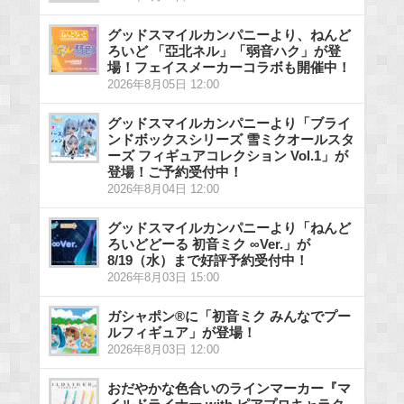
グッドスマイルカンパニーより、ねんど
ろいど 「亞北ネル」「弱音ハク」が登
場！フェイスメーカーコラボも開催中！
2026年8月05日 12:00
グッドスマイルカンパニーより「ブライ
ンドボックスシリーズ 雪ミクオールスタ
ーズ フィギュアコレクション Vol.1」が
登場！ご予約受付中！
2026年8月04日 12:00
グッドスマイルカンパニーより「ねんど
ろいどどーる 初音ミク ∞Ver.」が
8/19（水）まで好評予約受付中！
2026年8月03日 15:00
ガシャポン®に「初音ミク みんなでプー
ルフィギュア」が登場！
2026年8月03日 12:00
おだやかな色合いのラインマーカー『マ