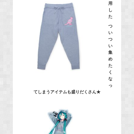
用
し
た
つ
い
つ
い
集
め
た
く
な
っ
てしまうアイテムも盛りだくさん★