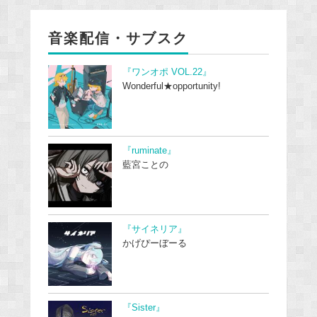
音楽配信・サブスク
『ワンオポ VOL.22』
Wonderful★opportunity!
『ruminate』
藍宮ことの
『サイネリア』
かげぴーぼーる
『Sister』