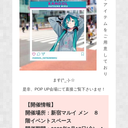
ア
イ
テ
ム
を
ご
用
意
し
て
お
り
ます(^_-)-☆
是非、POP UP会場にて直接ご覧下さいませ！
【開催情報】
開催場所：新宿マルイ メン ８
階イベントスペース