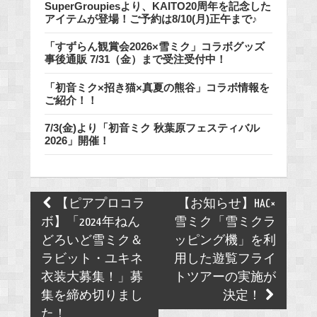
SuperGroupiesより、KAITO20周年を記念した
アイテムが登場！ご予約は8/10(月)正午まで♪
「すずらん観賞会2026×雪ミク」コラボグッズ
事後通販 7/31（金）まで受注受付中！
「初音ミク×招き猫×真夏の熊谷」コラボ情報を
ご紹介！！
7/3(金)より「初音ミク 秋葉原フェスティバル
2026」開催！
Post
【ピアプロコラ
【お知らせ】HAC×
navigation
ボ】「2024年ねん
雪ミク「雪ミクラ
どろいど雪ミク＆
ッピング機」を利
ラビット・ユキネ
用した遊覧フライ
衣装大募集！」募
トツアーの実施が
集を締め切りまし
決定！
た！