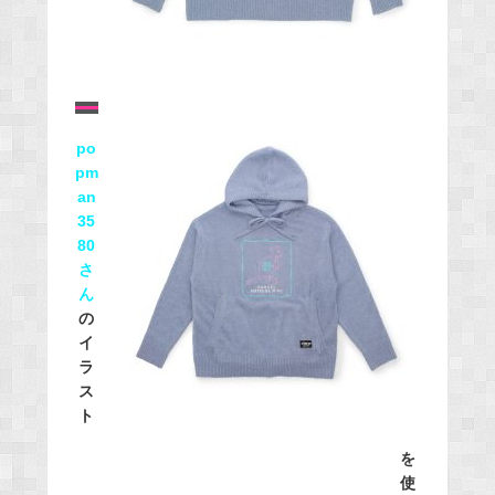
po
pm
an
35
80
さ
ん
の
イ
ラ
ス
ト
を
使