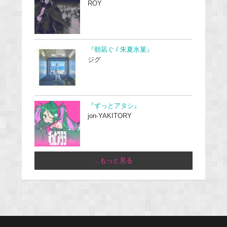
ROY
『朝凪ぐ / 朱夏氷菓』
ジグ
『ずっとアタシ』
jon-YAKITORY
...もっと見る