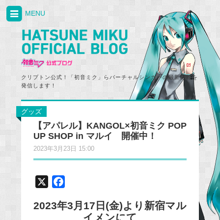
MENU
クリプトン公式！「初音ミク」らバーチャルシンガーの最新情報を
発信します！
グッズ
【アパレル】KANGOL×初音ミク POP
UP SHOP in マルイ 開催中！
2023年3月23日 15:00
X
F
a
2023年3月17日(金)より新宿マル
c
イメンにて
e