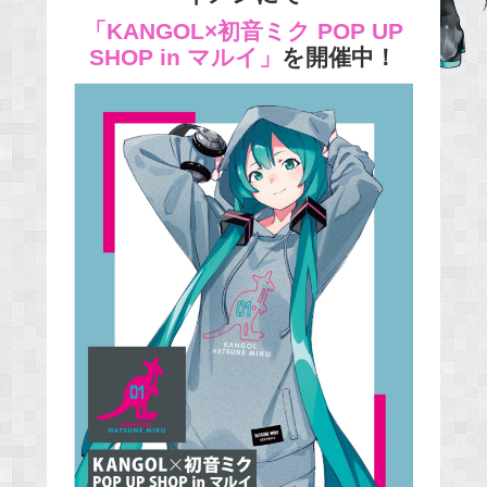
「KANGOL×初音ミク POP UP
b
SHOP in マルイ」
を開催中！
o
o
k