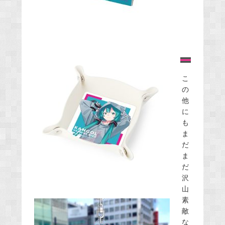
こ
の
他
に
も
ま
だ
ま
だ
沢
山
素
敵
な