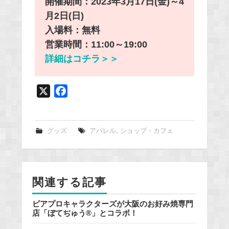
開催期間：2023年3月17日(金)～4
月2日(日)
入場料：無料
営業時間：11:00～19:00
詳細はコチラ＞＞
X
F
a
c
e
グッズ
アパレル
,
ショップ・カフェ
b
o
o
関連する記事
k
ピアプロキャラクターズが大阪のお好み焼専門
店「ぼてぢゅう®」とコラボ！