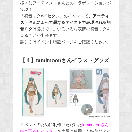
様々なアーティストさんとのコラボレーションが
実現！
「初音ミク×イセタン」のイベントで
、アーティ
ストさんによって異なるテイストで表現される初
音ミク
は必見です。いろいろな表情の初音ミクを
見ることが出来ます。
詳しくはイベント特設ページをご確認ください。
【４】tamimoonさんイラストグッズ
イベントのために制作いただいた
tamimoonさん
描き下ろしイラスト
を大胆に使用した特別なアイ