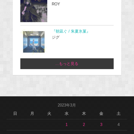
ROY
『朝凪ぐ / 朱夏氷菓』
ジグ
...もっと見る
2023年3月
日
月
火
水
木
金
土
1
2
3
4