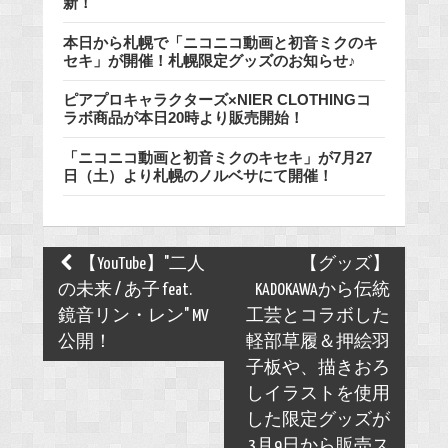
新！
本日から札幌で「ニコニコ動画と初音ミクのキ
セキ」が開催！札幌限定グッズのお知らせ♪
ピアプロキャラクターズ×NIER CLOTHINGコ
ラボ商品が本日20時より販売開始！
「ニコニコ動画と初音ミクのキセキ」が7月27
日（土）より札幌のノルベサにて開催！
Post
【YouTube】"二人
【グッズ】
navigation
の未来 / あ子 feat.
KADOKAWAから伝統
鏡音リン・レン" MV
工芸とコラボした
公開！
軽部草履＆押絵羽
子板や、描きおろ
しイラストを使用
した限定グッズが
3月9日から販売ス