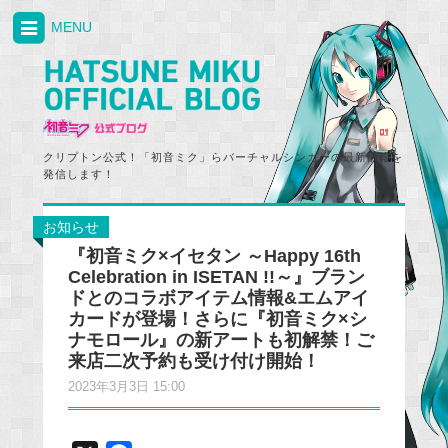
MENU
クリプトン公式！「初音ミク」らバーチャルシンガーの最新情報を
発信します！
お知らせ
『初音ミク×イセタン ～Happy 16th
Celebration in ISETAN !!～』ブラン
ドとのコラボアイテム情報&エムアイ
カードが登場！さらに『初音ミク×シ
ナモロール』の新アートも初解禁！ご
来店二次予約も受け付け開始！
2023年3月3日 15:00