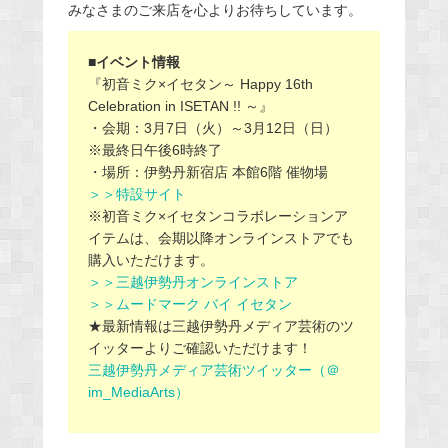
みなさまのご来店を心よりお待ちしています。
■イベント情報
『初音ミク×イセタン～ Happy 16th
Celebration in ISETAN !! ～』
・会期：3月7日（火）～3月12日（日）
※最終日午後6時終了
・場所：伊勢丹新宿店 本館6階 催物場
＞＞特設サイト
※初音ミク×イセタンコラボレーションア
イテムは、会期以降オンラインストアでも
購入いただけます。
＞＞三越伊勢丹オンラインストア
＞＞ムードマーク バイ イセタン
★最新情報は三越伊勢丹メディア芸術のツ
イッターよりご確認いただけます！
三越伊勢丹メディア芸術ツイッター（＠
im_MediaArts）