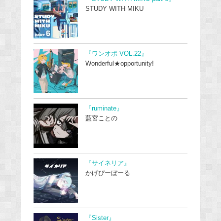
STUDY WITH MIKU
『ワンオポ VOL.22』
Wonderful★opportunity!
『ruminate』
藍宮ことの
『サイネリア』
かげぴーぼーる
『Sister』