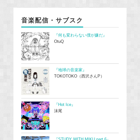
音楽配信・サブスク
『何も変わらない僕が嫌だ』
OtuQ
『地球の音楽家』
TOKOTOKO（西沢さんP）
『Hot Ice』
沫尾
『STUDY WITH MIKU part 6』