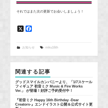
それではまた次の更新でお会いしましょう！
X
F
a
c
e
お知らせ
miku16th
b
o
o
関連する記事
k
グッドスマイルカンパニーより、「1/7スケール
フィギュア 初音ミク Music & Fire Works
Ver.」 が登場！好評ご予約受付中！
『初音ミク Happy 16th Birthday -Dear
Creators-』エンドイラスト公開＆公式サイト更