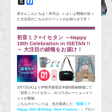
X
F
a
皆さんこんにちは！本日は、いよいよ開催が迫っ
c
た大注目のこちらのイベントのお知らせです！
e
b
o
初音ミク×イセタン ～Happy
o
16th Celebration in ISETAN !!
k
～ 大注目の続報をお届け！
3月7日(火)より伊勢丹新宿店本館6階催物場にて
「初音ミク×イセタン」のコラボレーションイベ
ントが開催。
こちらのイベントは、先日発表した
「初音ミク
Happy 16th Birthday -Dear Creators - 」
プロジ