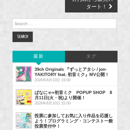
タート！
Search
for:
最新
タグ
39ch Originals 『ずっとアタシ / jon-
YAKITORY feat. 初音ミク』MV公開！
2026年8月10日 19:00
ばなにゃ×初音ミク POPUP SHOP 8
月11日(火・祝)より開催！
2026年8月10日 15:00
投票に参加してお気に入り作品を応援し
よう！プログラミング・コンテスト一般
投票受付中！