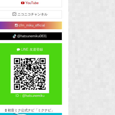
YouTube
ニコニコチャンネル
cfm_miku_official
@hatsunemiku0831
LINE 友達登録
ID：@hatsunemiku
初音ミク公式ナビ「ミクナビ」