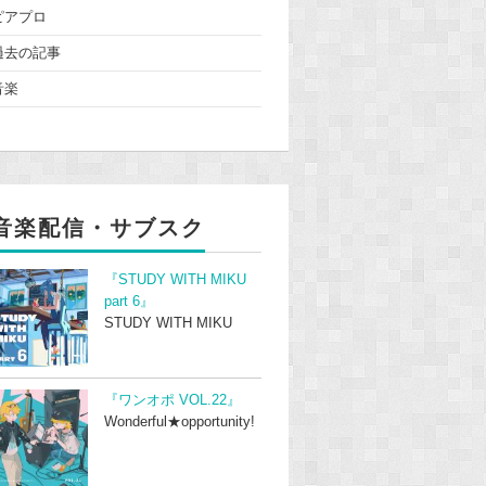
ピアプロ
過去の記事
音楽
音楽配信・サブスク
『STUDY WITH MIKU
part 6』
STUDY WITH MIKU
『ワンオポ VOL.22』
Wonderful★opportunity!