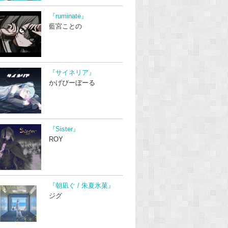
『ruminate』
藍宮ことの
『サイネリア』
かげぴーぼーる
『Sister』
ROY
『朝凪ぐ / 朱夏氷菓』
ジグ