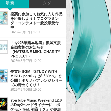
最新
タグ
投票に参加してお気に入り作品
を応援しよう！プログラミン
グ・コンテスト一般投票受付
中！
2026年8月07日 17:00
「令和8年熊本地震」復興支援
企画実施のお知らせ
（HATSUNE MIKU CHARITY
PROJECT）
2026年8月07日 12:00
作業用BGM『STUDY WITH
MIKU - part6 -』が『39ch』で
公開！ボサノバアレンジシリー
ズの締めくくり！
2026年8月06日 19:00
YouTube Music Weekend 12.0
のDay2ヘッドライナーに「ポ
ケモン feat. 初音ミク」が参加