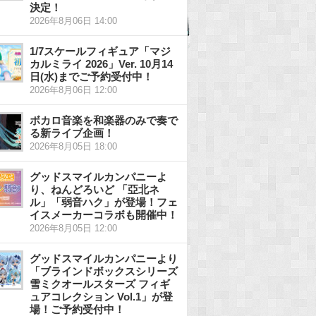
決定！
2026年8月06日 14:00
1/7スケールフィギュア「マジ
カルミライ 2026」Ver. 10月14
日(水)までご予約受付中！
2026年8月06日 12:00
ボカロ音楽を和楽器のみで奏で
る新ライブ企画！
2026年8月05日 18:00
グッドスマイルカンパニーよ
り、ねんどろいど 「亞北ネ
ル」「弱音ハク」が登場！フェ
イスメーカーコラボも開催中！
2026年8月05日 12:00
グッドスマイルカンパニーより
「ブラインドボックスシリーズ
雪ミクオールスターズ フィギ
ュアコレクション Vol.1」が登
場！ご予約受付中！