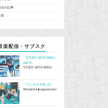
過去の記事
音楽
音楽配信・サブスク
『STUDY WITH MIKU
part 6』
STUDY WITH MIKU
『ワンオポ VOL.22』
Wonderful★opportunity!