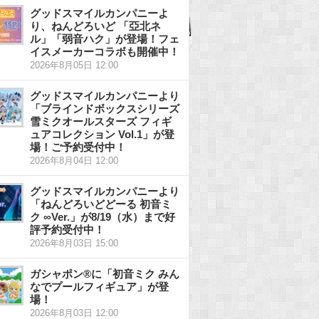
グッドスマイルカンパニーよ
り、ねんどろいど 「亞北ネ
ル」「弱音ハク」が登場！フェ
イスメーカーコラボも開催中！
2026年8月05日 12:00
グッドスマイルカンパニーより
「ブラインドボックスシリーズ
雪ミクオールスターズ フィギ
ュアコレクション Vol.1」が登
場！ご予約受付中！
2026年8月04日 12:00
グッドスマイルカンパニーより
「ねんどろいどどーる 初音ミ
ク ∞Ver.」が8/19（水）まで好
評予約受付中！
2026年8月03日 15:00
ガシャポン®に「初音ミク みん
なでプールフィギュア」が登
場！
2026年8月03日 12:00