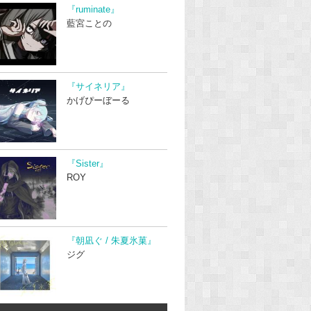
『ruminate』
藍宮ことの
『サイネリア』
かげぴーぼーる
『Sister』
ROY
『朝凪ぐ / 朱夏氷菓』
ジグ