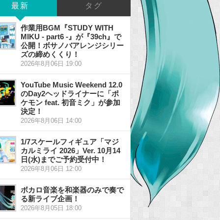
最新
タグ
作業用BGM『STUDY WITH
MIKU - part6 -』が『39ch』で
公開！ボサノバアレンジシリー
ズの締めくくり！
2026年8月06日 19:00
YouTube Music Weekend 12.0
のDay2ヘッドライナーに「ポ
ケモン feat. 初音ミク」が参加
決定！
2026年8月06日 14:00
1/7スケールフィギュア「マジ
カルミライ 2026」Ver. 10月14
日(水)までご予約受付中！
2026年8月06日 12:00
ボカロ音楽を和楽器のみで奏で
る新ライブ企画！
2026年8月05日 18:00