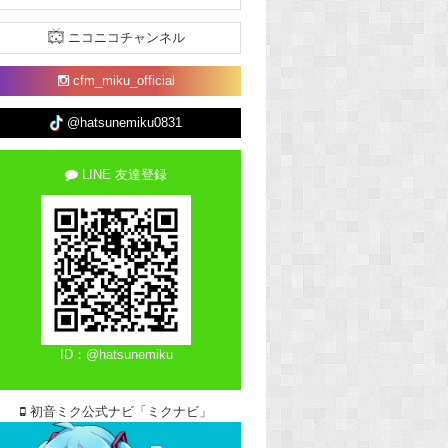
ニコニコチャンネル
cfm_miku_official
@hatsunemiku0831
LINE 友達登録
ID：@hatsunemiku
初音ミク公式ナビ「ミクナビ」