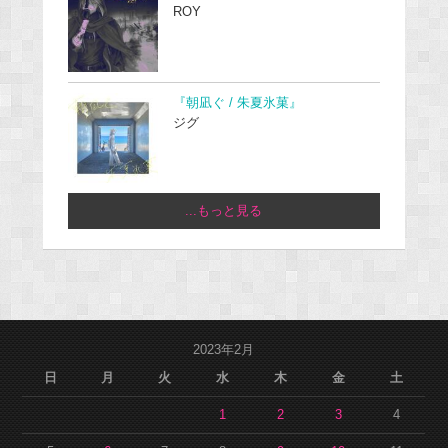
ROY
『朝凪ぐ / 朱夏氷菓』
ジグ
...もっと見る
2023年2月
日
月
火
水
木
金
土
1
2
3
4