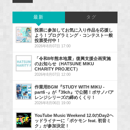
最新
タグ
投票に参加してお気に入り作品を応援し
よう！プログラミング・コンテスト一般
投票受付中！
2026年8月07日 17:00
「令和8年熊本地震」復興支援企画実施
のお知らせ（HATSUNE MIKU
CHARITY PROJECT）
2026年8月07日 12:00
作業用BGM『STUDY WITH MIKU -
part6 -』が『39ch』で公開！ボサノバア
レンジシリーズの締めくくり！
2026年8月06日 19:00
YouTube Music Weekend 12.0のDay2ヘ
ッドライナーに「ポケモン feat. 初音ミ
ク」が参加決定！