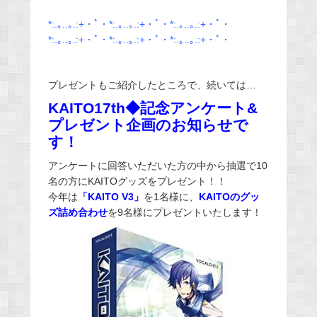
*:.｡..｡.:+・ﾟ・*:.｡..｡.:+・ﾟ・*:.｡..｡.:+・ﾟ・
*:.｡..｡.:+・ﾟ・*:.｡..｡.:+・ﾟ・*:.｡..｡.:+・ﾟ・
プレゼントもご紹介したところで、続いては…
KAITO17th◆記念アンケート&
プレゼント企画のお知らせで
す！
アンケートに回答いただいた方の中から抽選で10
名の方にKAITOグッズをプレゼント！！
今年は
「KAITO V3」
を1名様に、
KAITOのグッ
ズ詰め合わせ
を9名様にプレゼントいたします！