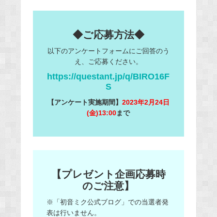
◆ご応募方法◆
以下のアンケートフォームにご回答のう
え、ご応募ください。
https://questant.jp/q/BIRO16F
S
【アンケート実施期間】
2023年2月24日
(金)13:00
まで
【プレゼント企画応募時
のご注意】
※「初音ミク公式ブログ」での当選者発
表は行いません。