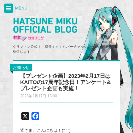
MENU
クリプトン公式！「初音ミク」らバーチャルシンガーの最新情報を
発信します！
お知らせ
【プレゼント企画】2023年2月17日は
KAITOの17周年記念日！アンケート&
プレゼント企画も実施！
2023年2月17日 15:00
X
F
a
皆さま、こんにちは！(*´˘`)
c