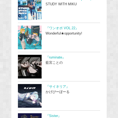
STUDY WITH MIKU
『ワンオポ VOL.22』
Wonderful★opportunity!
『ruminate』
藍宮ことの
『サイネリア』
かげぴーぼーる
『Sister』