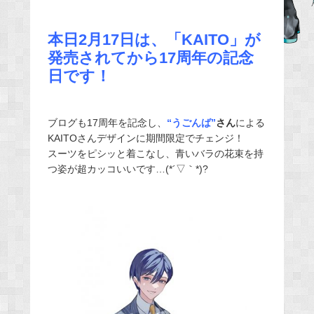
e
b
本日2月17日は、「KAITO」が
o
発売されてから17周年の記念
o
日です！
k
ブログも17周年を記念し、
“うごんば”
さん
による
KAITOさんデザインに期間限定でチェンジ！
スーツをピシッと着こなし、青いバラの花束を持
つ姿が超カッコいいです…(*´▽｀*)?