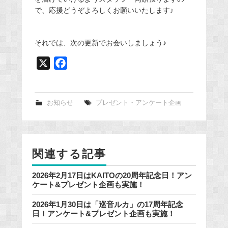
で、応援どうぞよろしくお願いいたします♪
それでは、次の更新でお会いしましょう♪
X
F
a
c
e
お知らせ
プレゼント・アンケート企画
b
o
o
関連する記事
k
2026年2月17日はKAITOの20周年記念日！アン
ケート&プレゼント企画も実施！
2026年1月30日は「巡音ルカ」の17周年記念
日！アンケート&プレゼント企画も実施！