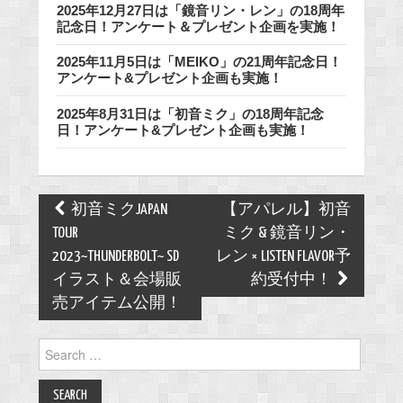
2025年12月27日は「鏡音リン・レン」の18周年
記念日！アンケート＆プレゼント企画を実施！
2025年11月5日は「MEIKO」の21周年記念日！
アンケート&プレゼント企画も実施！
2025年8月31日は「初音ミク」の18周年記念
日！アンケート&プレゼント企画も実施！
Post
初音ミクJAPAN
【アパレル】初音
navigation
TOUR
ミク & 鏡音リン・
2023~THUNDERBOLT~ SD
レン × LISTEN FLAVOR予
イラスト＆会場販
約受付中！
売アイテム公開！
Search
for: