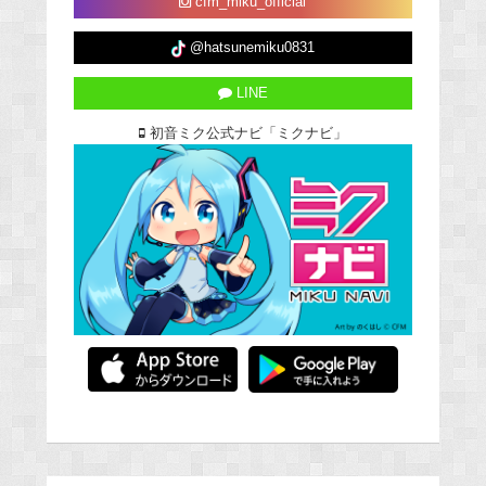
cfm_miku_official
@hatsunemiku0831
LINE
初音ミク公式ナビ「ミクナビ」