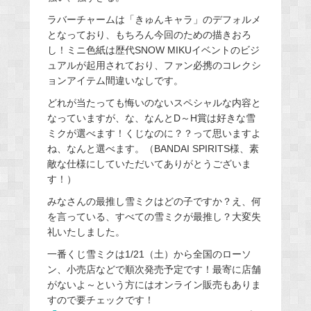
ラバーチャームは「きゅんキャラ」のデフォルメ
となっており、もちろん今回のための描きおろ
し！ミニ色紙は歴代SNOW MIKUイベントのビジ
ュアルが起用されており、ファン必携のコレクシ
ョンアイテム間違いなしです。
どれが当たっても悔いのないスペシャルな内容と
なっていますが、な、なんとD～H賞は好きな雪
ミクが選べます！くじなのに？？って思いますよ
ね、なんと選べます。（BANDAI SPIRITS様、素
敵な仕様にしていただいてありがとうございま
す！）
みなさんの最推し雪ミクはどの子ですか？え、何
を言っている、すべての雪ミクが最推し？大変失
礼いたしました。
一番くじ雪ミクは1/21（土）から全国のローソ
ン、小売店などで順次発売予定です！最寄に店舗
がないよ～という方にはオンライン販売もありま
すので要チェックです！