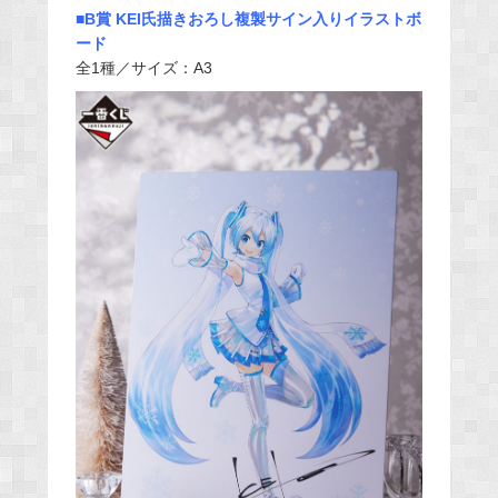
■B賞 KEI氏描きおろし複製サイン入りイラストボ
ード
全1種／サイズ：A3