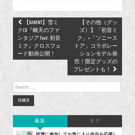
Post
【KARENT】雪ミ
【その他（グッ
navigation
クCD『幽天のファ
ズ）】「初音ミ
ンタジア feat. 初音
ク」×「ソニース
ミク』クロスフェ
トア」コラボレー
ード動画公開！
ションモデル発
売！限定グッズの
プレゼントも！
Search
for:
最新
タグ
投票に参加してお気に入り作品を応援し