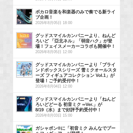
ボカロ音楽を和楽器のみで奏でる新ライ
ブ企画！
2026年8月05日 18:00
グッドスマイルカンパニーより、ねんど
ろいど 「亞北ネル」「弱音ハク」が登
場！フェイスメーカーコラボも開催中！
2026年8月05日 12:00
グッドスマイルカンパニーより「ブライ
ンドボックスシリーズ 雪ミクオールスタ
ーズ フィギュアコレクション Vol.1」が
登場！ご予約受付中！
2026年8月04日 12:00
グッドスマイルカンパニーより「ねんど
ろいどどーる 初音ミク ∞Ver.」が
8/19（水）まで好評予約受付中！
2026年8月03日 15:00
ガシャポン®に「初音ミク みんなでプー