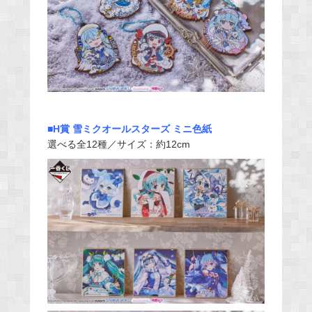
■H賞 雪ミクオールスターズ ミニ色紙
選べる全12種／サイズ：約12cm