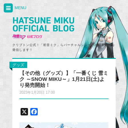
MENU
クリプトン公式！「初音ミク」らバーチャルシンガーの最新情報を
発信します！
グッズ
【その他（グッズ）】「一番くじ 雪ミ
ク ～SNOW MIKU～」1月21日(土)よ
り発売開始！
2023年1月20日 17:00
X
F
a
c