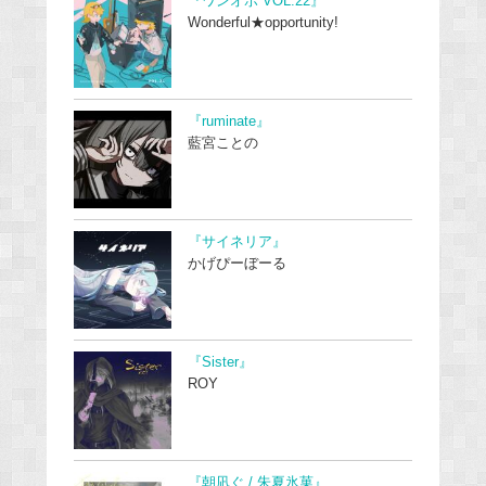
『ワンオポ VOL.22』
Wonderful★opportunity!
『ruminate』
藍宮ことの
『サイネリア』
かげぴーぼーる
『Sister』
ROY
『朝凪ぐ / 朱夏氷菓』