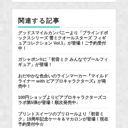
o
o
k
関連する記事
グッドスマイルカンパニーより「ブラインドボ
ックスシリーズ 雪ミクオールスターズ フィギ
ュアコレクション Vol.1」が登場！ご予約受付
中！
ガシャポン®に「初音ミク みんなでプールフィ
ギュア」が登場！
おだやかな色合いのラインマーカー『マイルド
ライナー with ピアプロキャラクターズ』が発
売中！
100円ショップよりピアプロキャラクターズコ
ラボ第5弾が登場！順次発売中♪
プリントスイーツのプリロールより「初音ミ
ク」19周年記念ケーキ＆マカロンが登場！現在
予約受付中☆