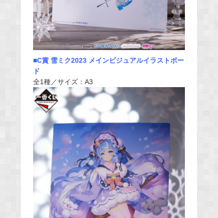
■C賞 雪ミク2023 メインビジュアルイラストボー
ド
全1種／サイズ：A3