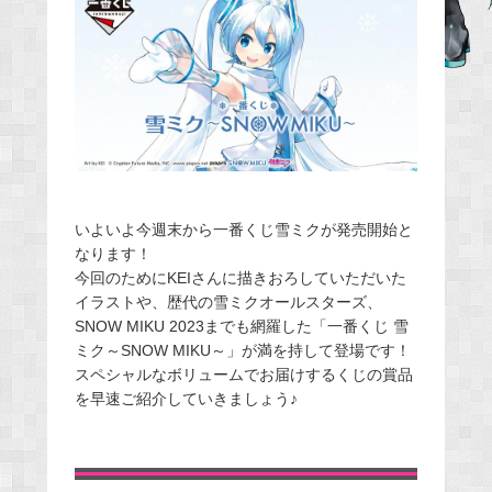
e
b
o
o
k
いよいよ今週末から一番くじ雪ミクが発売開始と
なります！
今回のためにKEIさんに描きおろしていただいた
イラストや、歴代の雪ミクオールスターズ、
SNOW MIKU 2023までも網羅した「一番くじ 雪
ミク～SNOW MIKU～」が満を持して登場です！
スペシャルなボリュームでお届けするくじの賞品
を早速ご紹介していきましょう♪